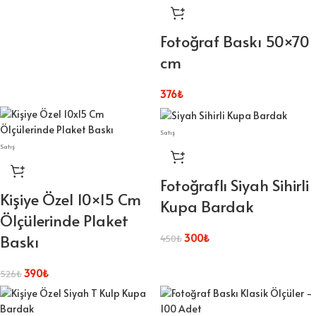
Fotoğraf Baskı 50×70
cm
376
₺
Satış
Satış
Fotoğraflı Siyah Sihirli
Kişiye Özel 10×15 Cm
Kupa Bardak
Ölçülerinde Plaket
Baskı
300
₺
450
₺
390
₺
526
₺