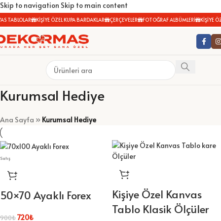
Skip to navigation
Skip to main content
 TABLOLAR
KİŞİYE ÖZEL KUPA BARDAKLAR
ÇERÇEVELER
FOTOĞRAF ALBÜMLERİ
KİŞİYE ÖZEL
Kurumsal Hediye
Ana Sayfa
»
Kurumsal Hediye
Satış
Kişiye Özel Kanvas
50×70 Ayaklı Forex
Tablo Klasik Ölçüler
720
₺
900
₺