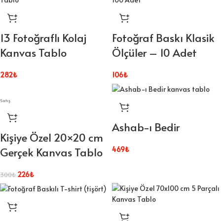
13 Fotoğraflı Kolaj
Fotoğraf Baskı Klasik
Kanvas Tablo
Ölçüler – 10 Adet
282
₺
106
₺
Satış
Ashab-ı Bedir
Kişiye Özel 20×20 cm
Gerçek Kanvas Tablo
469
₺
226
₺
300
₺