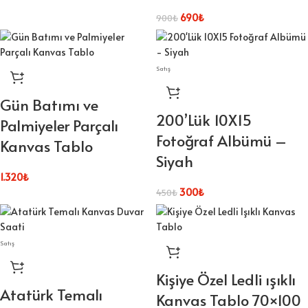
690
₺
900
₺
Satış
Gün Batımı ve
200’Lük 10X15
Palmiyeler Parçalı
Fotoğraf Albümü –
Kanvas Tablo
Siyah
1.320
₺
300
₺
450
₺
Satış
Kişiye Özel Ledli ışıklı
Atatürk Temalı
Kanvas Tablo 70×100