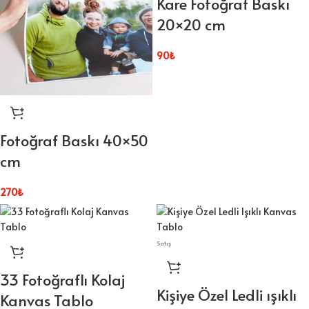
Kare Fotoğraf Baskı
20×20 cm
90
₺
Fotoğraf Baskı 40×50
cm
270
₺
Satış
33 Fotoğraflı Kolaj
Kişiye Özel Ledli ışıklı
Kanvas Tablo