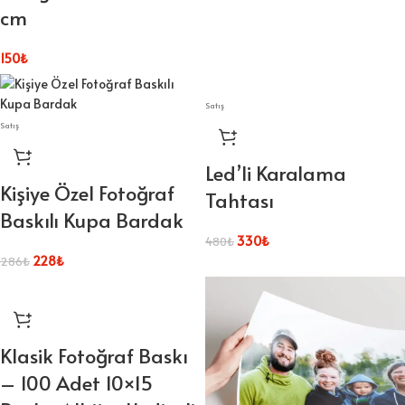
cm
150
₺
Satış
Satış
Led’li Karalama
Kişiye Özel Fotoğraf
Tahtası
Baskılı Kupa Bardak
330
₺
480
₺
228
₺
286
₺
Klasik Fotoğraf Baskı
– 100 Adet 10×15