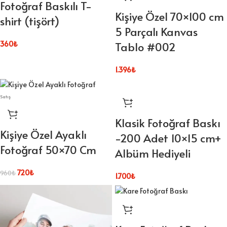
Fotoğraf Baskılı T-
Kişiye Özel 70×100 cm
shirt (tişört)
5 Parçalı Kanvas
Tablo #002
360
₺
1.396
₺
Satış
Klasik Fotoğraf Baskı
Kişiye Özel Ayaklı
-200 Adet 10×15 cm+
Fotoğraf 50×70 Cm
Albüm Hediyeli
720
₺
960
₺
1.700
₺