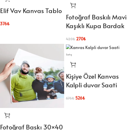
Elif Vav Kanvas Tablo
Fotoğraf Baskılı Mavi
376
₺
Kaşıklı Kupa Bardak
270
₺
420
₺
Satış
Kişiye Özel Kanvas
Kalpli duvar Saati
526
₺
676
₺
Fotoğraf Baskı 30×40