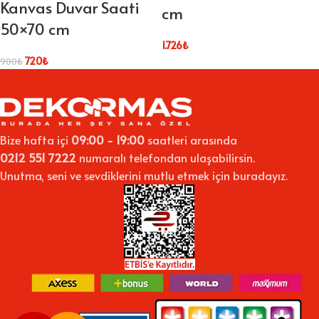
Kanvas Duvar Saati
cm
50×70 cm
1.726
₺
720
₺
900
₺
Bize hafta içi
09:00 - 19:00
saatleri arasında
0212 551 7222
numaralı telefondan ulaşabilirsin.
Unutma, seni ve sevdiklerini mutlu etmek için buradayız.