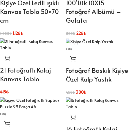
Kişiye Özel Ledli ışıklı
100’Lük 10X15
Kanvas Tablo 50×70
Fotoğraf Albümü –
cm
Galata
1.126
₺
226
₺
1.500
₺
300
₺
Satış
21 Fotoğraflı Kolaj
Fotoğraf Baskılı Kişiye
Kanvas Tablo
Özel Kalp Yastık
413
₺
300
₺
450
₺
Satış
16 Fotoğraflı Kolaj