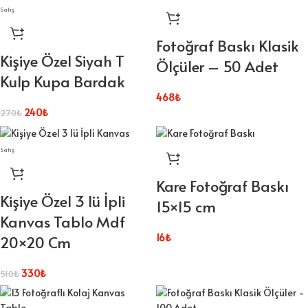
Satış
Fotoğraf Baskı Klasik
Kişiye Özel Siyah T
Ölçüler – 50 Adet
Kulp Kupa Bardak
468
₺
240
₺
270
₺
Satış
Kare Fotoğraf Baskı
Kişiye Özel 3 lü İpli
15×15 cm
Kanvas Tablo Mdf
16
₺
20×20 Cm
330
₺
510
₺