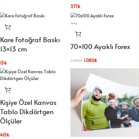
377
₺
Satış
Kare Fotoğraf Baskı
70×100 Ayaklı Forex
13×13 cm
1.080
₺
1.500
₺
13
₺
Kişiye Özel Kanvas
Tablo Dikdörtgen
Ölçüler
413
₺