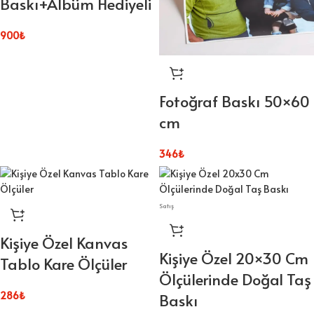
Baskı+Albüm Hediyeli
900
₺
Fotoğraf Baskı 50×60
cm
346
₺
Satış
Kişiye Özel Kanvas
Kişiye Özel 20×30 Cm
Tablo Kare Ölçüler
Ölçülerinde Doğal Taş
286
₺
Baskı