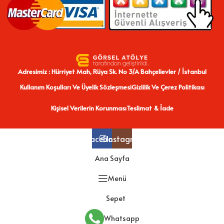
Adresimiz : Hürriyet Mah, Rüya Sk. No 3/A Bahçelievler / İstanbul
Kullanım Koşulları Ve Üyelik Sözleşmesi
Gizlilik Ve Çerez Politikası
Kişisel Verilerin Korunması
Teslimat & İade
Facebook
Instagram
Ana Sayfa
Menü
Sepet
Whatsapp