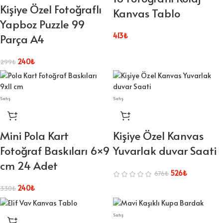
Kişiye Özel Fotoğraflı
Kanvas Tablo
Yapboz Puzzle 99
413
₺
Parça A4
240
₺
299
₺
Satış
Satış
Mini Pola Kart
Kişiye Özel Kanvas
Fotoğraf Baskıları 6×9
Yuvarlak duvar Saati
cm 24 Adet
526
₺
676
₺
240
₺
330
₺
Satış