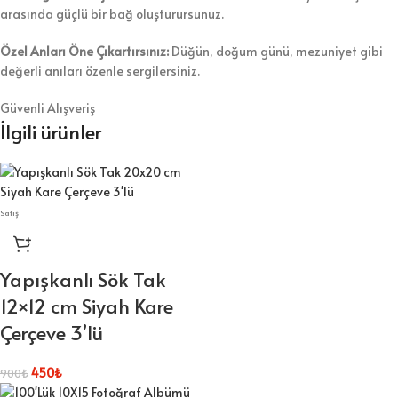
arasında güçlü bir bağ oluşturursunuz.
Özel Anları Öne Çıkartırsınız:
Düğün, doğum günü, mezuniyet gibi
değerli anıları özenle sergilersiniz.
Güvenli Alışveriş
İlgili ürünler
Satış
Yapışkanlı Sök Tak
12×12 cm Siyah Kare
Çerçeve 3’lü
450
₺
900
₺