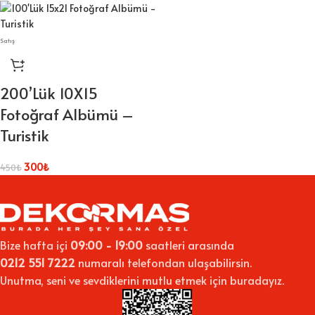
Satış
200’Lük 10X15
Fotoğraf Albümü –
Turistik
300
₺
450
₺
Bize hafta içi
09:00 - 19:00
saatleri arasında
0212 551 7222
numaralı telefondan ulaşabilirsin.
Unutma, seni ve sevdiklerini mutlu etmek için buradayız.