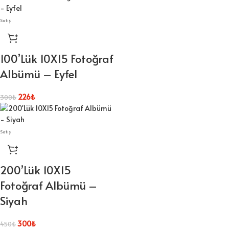
Satış
100’Lük 10X15 Fotoğraf
Albümü – Eyfel
226
₺
300
₺
Satış
200’Lük 10X15
Fotoğraf Albümü –
Siyah
300
₺
450
₺