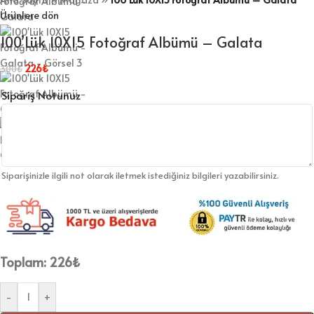
Ürünlere dön
100’Lük 10X15 Fotoğraf Albümü – Galata
226
₺
300
₺
Sipariş Notunuz
Siparişinizle ilgili not olarak iletmek istediğiniz bilgileri yazabilirsiniz.
Toplam:
226
₺
-
+