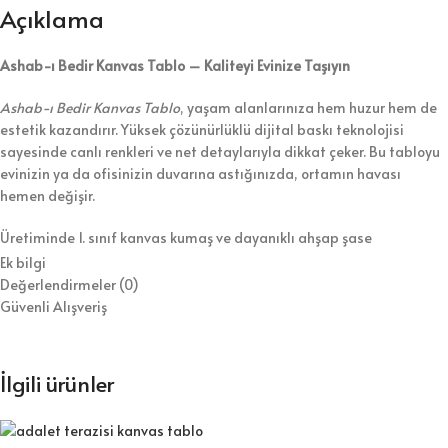
Açıklama
Ashab-ı Bedir Kanvas Tablo – Kaliteyi Evinize Taşıyın
Ashab-ı Bedir Kanvas Tablo
, yaşam alanlarınıza hem huzur hem de
estetik kazandırır. Yüksek çözünürlüklü dijital baskı teknolojisi
sayesinde canlı renkleri ve net detaylarıyla dikkat çeker. Bu tabloyu
evinizin ya da ofisinizin duvarına astığınızda, ortamın havası
hemen değişir.
Üretiminde 1. sınıf kanvas kumaş ve dayanıklı ahşap şase
kullanıyoruz. Bununla birlikte, tabloyu koruyucu vernikle kaplayarak
Ek bilgi
hem temizlik kolaylığı hem de uzun ömür sağlıyoruz. Ürünü duvara
Değerlendirmeler (0)
asılmaya hazır şekilde gönderiyoruz, böylece kurulumla zaman
Güvenli Alışveriş
kaybetmezsiniz.
⭐ Tablo Ürün Özellikleri:
İlgili ürünler
Kaliteli dijital baskı ile canlı ve net görseller