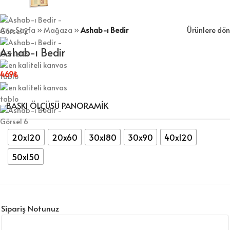
Ana Sayfa
»
Mağaza
»
Ashab-ı Bedir
Ürünlere dön
Ashab-ı Bedir
469
₺
BASKI ÖLÇÜSÜ PANORAMIK
20x120
20x60
30x180
30x90
40x120
50x150
Sipariş Notunuz