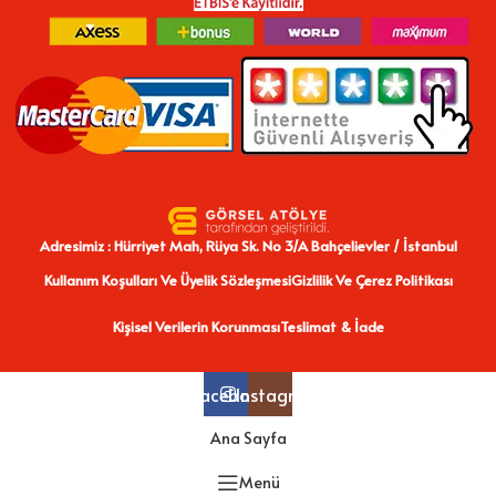
Adresimiz : Hürriyet Mah, Rüya Sk. No 3/A Bahçelievler / İstanbul
Kullanım Koşulları Ve Üyelik Sözleşmesi
Gizlilik Ve Çerez Politikası
Kişisel Verilerin Korunması
Teslimat & İade
Facebook
Instagram
Ana Sayfa
Menü