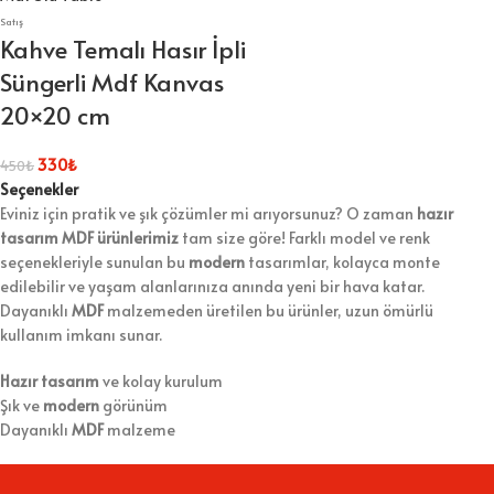
Satış
Kahve Temalı Hasır İpli
Süngerli Mdf Kanvas
20×20 cm
330
₺
450
₺
Seçenekler
Eviniz için pratik ve şık çözümler mi arıyorsunuz? O zaman
hazır
tasarım MDF ürünlerimiz
tam size göre! Farklı model ve renk
seçenekleriyle sunulan bu
modern
tasarımlar, kolayca monte
edilebilir ve yaşam alanlarınıza anında yeni bir hava katar.
Dayanıklı
MDF
malzemeden üretilen bu ürünler, uzun ömürlü
kullanım imkanı sunar.
Hazır tasarım
ve kolay kurulum
Şık ve
modern
görünüm
Dayanıklı
MDF
malzeme