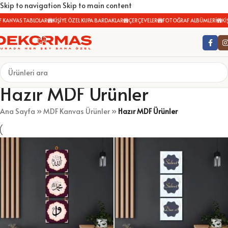
Skip to navigation
Skip to main content
KANVAS TABLOLAR
KİŞİYE ÖZEL KUPA BARDAKLAR
ÇERÇEVELER
FOTOĞRAF ALBÜMLERİ
KİŞ
Hazır MDF Ürünler
Ana Sayfa
»
MDF Kanvas Ürünler
»
Hazır MDF Ürünler