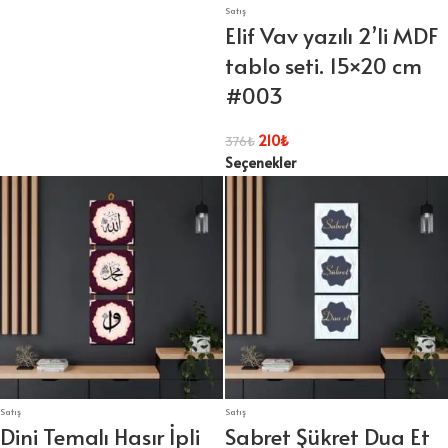
Satış
Elif Vav yazılı 2’li MDF
tablo seti. 15×20 cm
#003
210
₺
376
₺
Seçenekler
Satış
Satış
Dini Temalı Hasır İpli
Sabret Şükret Dua Et