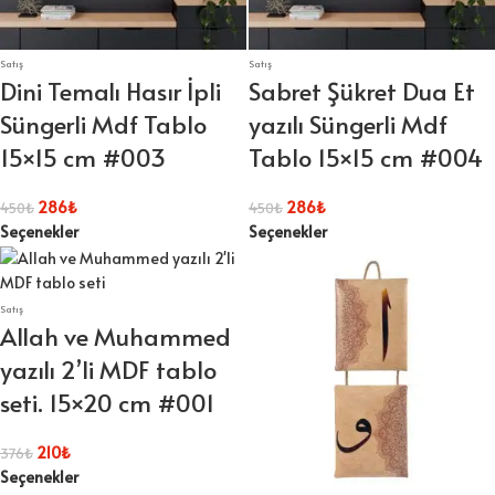
Satış
Satış
Dini Temalı Hasır İpli
Sabret Şükret Dua Et
Süngerli Mdf Tablo
yazılı Süngerli Mdf
15×15 cm #003
Tablo 15×15 cm #004
286
₺
286
₺
450
₺
450
₺
Seçenekler
Seçenekler
Satış
Allah ve Muhammed
yazılı 2’li MDF tablo
seti. 15×20 cm #001
210
₺
376
₺
Seçenekler