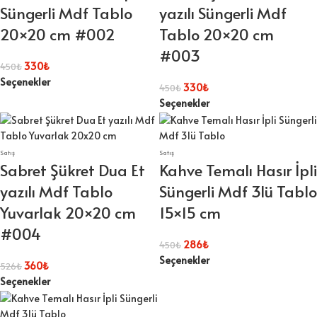
Süngerli Mdf Tablo
yazılı Süngerli Mdf
20×20 cm #002
Tablo 20×20 cm
#003
330
₺
450
₺
Seçenekler
330
₺
450
₺
Seçenekler
Satış
Satış
Sabret Şükret Dua Et
Kahve Temalı Hasır İpli
yazılı Mdf Tablo
Süngerli Mdf 3lü Tablo
Yuvarlak 20×20 cm
15×15 cm
#004
286
₺
450
₺
Seçenekler
360
₺
526
₺
Seçenekler