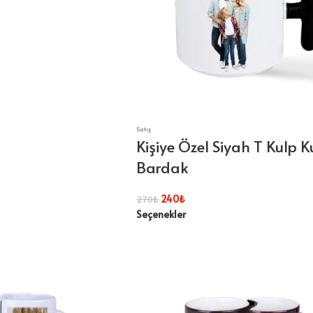
Satış
Kişiye Özel Siyah T Kulp 
Bardak
240
₺
270
₺
Seçenekler