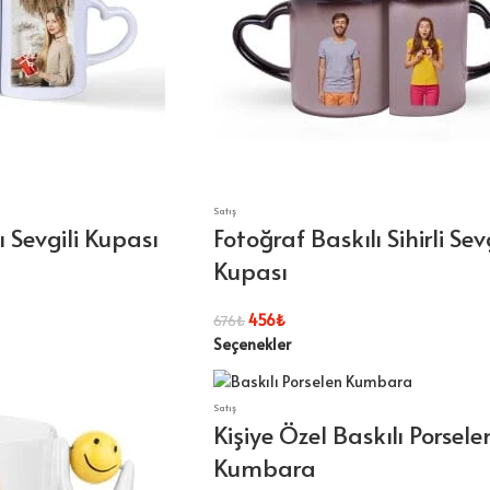
Satış
ı Sevgili Kupası
Fotoğraf Baskılı Sihirli Sevg
Kupası
456
₺
676
₺
Seçenekler
Satış
Kişiye Özel Baskılı Porsele
Kumbara