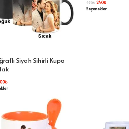
240
₺
270
₺
Seçenekler
ğraflı Siyah Sihirli Kupa
dak
00
₺
kler