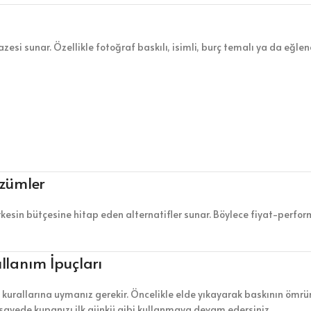
esi sunar. Özellikle fotoğraf baskılı, isimli, burç temalı ya da eğlen
özümler
rkesin bütçesine hitap eden alternatifler sunar. Böylece fiyat-perfor
llanım İpuçları
ik kurallarına uymanız gerekir. Öncelikle elde yıkayarak baskının ömr
 sayede kupanızı ilk günkü gibi kullanmaya devam edersiniz.