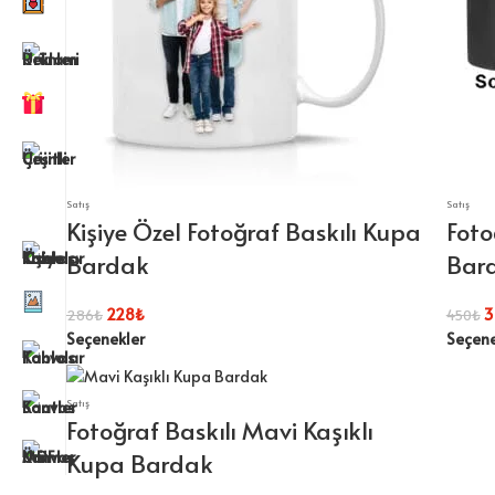
Satış
Satış
Kişiye Özel Fotoğraf Baskılı Kupa
Foto
Bardak
Bar
228
₺
3
286
₺
450
₺
Seçenekler
Seçene
Satış
Fotoğraf Baskılı Mavi Kaşıklı
Kupa Bardak