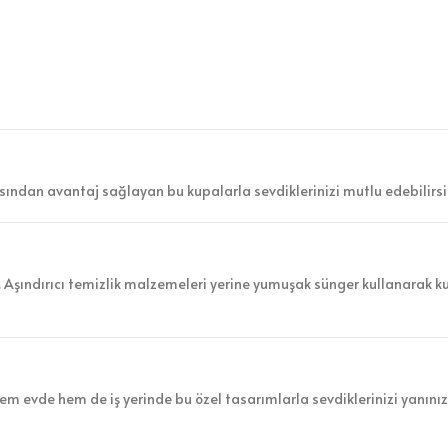
sından avantaj sağlayan bu kupalarla sevdiklerinizi mutlu edebilirsi
z. Aşındırıcı temizlik malzemeleri yerine yumuşak sünger kullanarak k
m evde hem de iş yerinde bu özel tasarımlarla sevdiklerinizi yanını