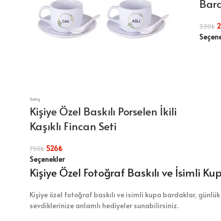
Bar
2
330
₺
Seçene
Satış
Kişiye Özel Baskılı Porselen İkili
Kaşıklı Fincan Seti
526
₺
750
₺
Seçenekler
Kişiye Özel Fotoğraf Baskılı ve İsimli Ku
Kişiye özel fotoğraf baskılı ve isimli kupa bardaklar, günlü
sevdiklerinize anlamlı hediyeler sunabilirsiniz.