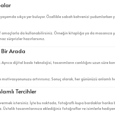
palar
k yaşamda sıkça yer buluyor. Özellikle sabah kahvenizi yudumlarken ya 
if amaçlarla da kullanabilirsiniz. Örneğin kitaplığa ya da masanıza şı
az sürprizler hazırlarsınız.
k Bir Arada
r. Ayrıca dijital baskı teknolojisi, tasarımların canlılığını uzun süre 
se motivasyonunuzu artırırsınız. Sonuç olarak, her gününüzü anlamlı ha
lamlı Tercihler
 vermek istersiniz. İşte bu noktada, fotoğraflı kupa bardaklar harika
z. Üstelik tasarımlarınıza eklediğiniz fotoğraflar ve isimlerle hediyeni