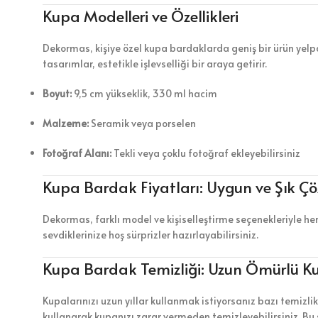
Kupa Modelleri ve Özellikleri
Dekormas, kişiye özel kupa bardaklarda geniş bir ürün yelpaz
tasarımlar, estetikle işlevselliği bir araya getirir.
Boyut:
9,5 cm yükseklik, 330 ml hacim
Malzeme:
Seramik veya porselen
Fotoğraf Alanı:
Tekli veya çoklu fotoğraf ekleyebilirsiniz
Kupa Bardak Fiyatları: Uygun ve Şık Ç
Dekormas, farklı model ve kişiselleştirme seçenekleriyle he
sevdiklerinize hoş sürprizler hazırlayabilirsiniz.
Kupa Bardak Temizliği: Uzun Ömürlü Ku
Kupalarınızı uzun yıllar kullanmak istiyorsanız bazı temizl
kullanarak kupanızı zarar vermeden temizleyebilirsiniz. Bu