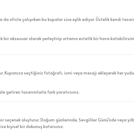
da ofiste çalışırken bu kupalar size eşlik ediyor. Üstelik kendi tasar
k bir aksesuar olarak yerleştirip ortama estetik bir hava katabilirsin
korur. Kupanıza seçtiğiniz fotoğrafı, ismi veya mesajı ekleyerek her yu
le getiren tasarımlarla fark yaratırsınız.
 bir seçenek oluşturur. Doğum günlerinde, Sevgililer Günü’nde veya yı
ze kişisel bir dokunuş katarsınız.