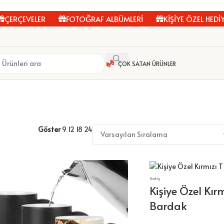
ÇEVELER
FOTOĞRAF ALBÜMLERİ
KİŞİYE ÖZEL HEDİYELER
ÇOK SATAN ÜRÜNLER
Göster
9
12
18
24
Satış
Kişiye Özel Kır
Bardak