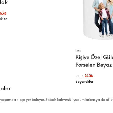
dak
63
₺
kler
Satış
Kişiye Özel Gül
Porselen Beya
240
₺
420
₺
Seçenekler
palar
k yaşamda sıkça yer buluyor. Sabah kahvenizi yudumlarken ya da ofiste