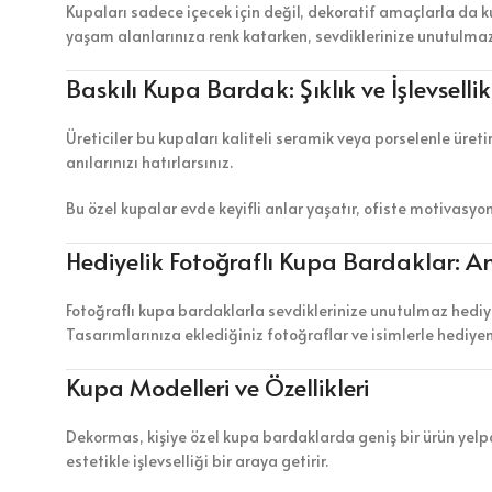
Kupaları sadece içecek için değil, dekoratif amaçlarla da ku
yaşam alanlarınıza renk katarken, sevdiklerinize unutulmaz s
Baskılı Kupa Bardak: Şıklık ve İşlevselli
Üreticiler bu kupaları kaliteli seramik veya porselenle üreti
anılarınızı hatırlarsınız.
Bu özel kupalar evde keyifli anlar yaşatır, ofiste motivasyo
Hediyelik Fotoğraflı Kupa Bardaklar: An
Fotoğraflı kupa bardaklarla sevdiklerinize unutulmaz hediyel
Tasarımlarınıza eklediğiniz fotoğraflar ve isimlerle hediyeni
Kupa Modelleri ve Özellikleri
Dekormas, kişiye özel kupa bardaklarda geniş bir ürün yelpaz
estetikle işlevselliği bir araya getirir.