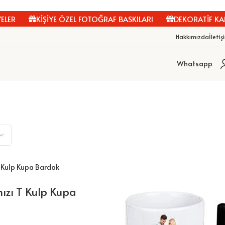
KİŞİYE ÖZEL FOTOĞRAF BASKILARI
DEKORATİF KANVAS
Hakkımızda
İletiş
Whatsapp
mızı T Kulp Kupa