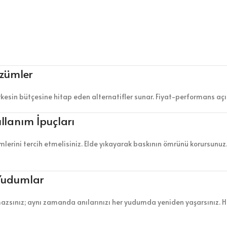
özümler
rkesin bütçesine hitap eden alternatifler sunar. Fiyat-performans açı
llanım İpuçları
emlerini tercih etmelisiniz. Elde yıkayarak baskının ömrünü korursunu
 Yudumlar
zsınız; aynı zamanda anılarınızı her yudumda yeniden yaşarsınız. He