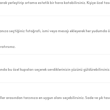
rak yerleştirip ortama estetik bir hava katabilirsiniz. Kişiye özel ta
 Kupanıza seçtiğiniz fotoğrafı, ismi veya mesajı ekleyerek her yudumda ö
atırsınız.
nda bu özel kupaları seçerek sevdiklerinizin yüzünü güldürebilirsiniz
ler arasından tarzınıza en uygun olanı seçebilirsiniz. Sade ve şık tas