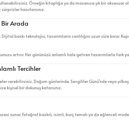
llanabilirsiniz. Örneğin kitaplığa ya da masanıza şık bir aksesuar ola
ürprizler hazırlarsınız.
k Bir Arada
r. Dijital baskı teknolojisi, tasarımların canlılığını uzun süre korur.
nunuzu artırır. Her gününüzü anlamlı hale getiren tasarımlarla fark yar
lamlı Tercihler
er verebilirsiniz. Doğum günlerinde, Sevgililer Günü’nde veya yılbaşı
ze kişisel bir dokunuş katarsınız.
esi sunar. Fotoğraf baskılı, isimli, burç temalı ya da eğlenceli model