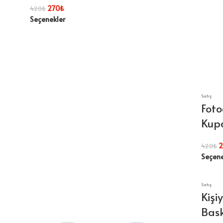
270
₺
420
₺
Seçenekler
Satış
Foto
Kup
2
420
₺
Seçene
Satış
Kişi
Bask