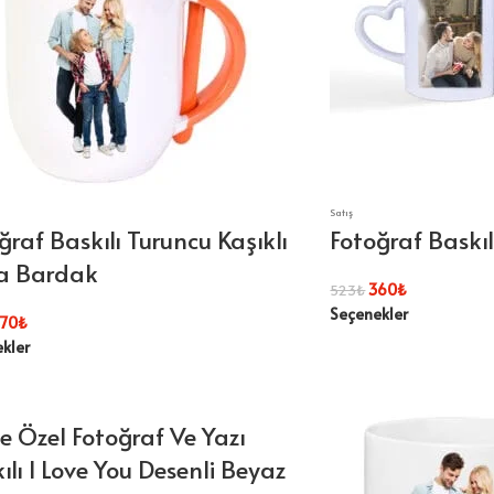
Satış
ğraf Baskılı Turuncu Kaşıklı
Fotoğraf Baskıl
a Bardak
360
₺
523
₺
Seçenekler
70
₺
kler
ye Özel Fotoğraf Ve Yazı
ılı I Love You Desenli Beyaz