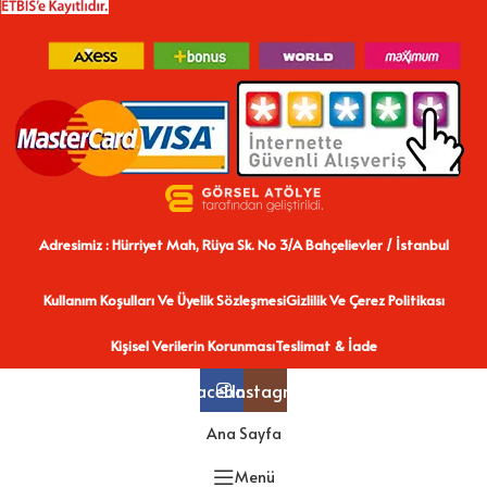
Adresimiz : Hürriyet Mah, Rüya Sk. No 3/A Bahçelievler / İstanbul
Kullanım Koşulları Ve Üyelik Sözleşmesi
Gizlilik Ve Çerez Politikası
Kişisel Verilerin Korunması
Teslimat & İade
Facebook
Instagram
Ana Sayfa
Menü