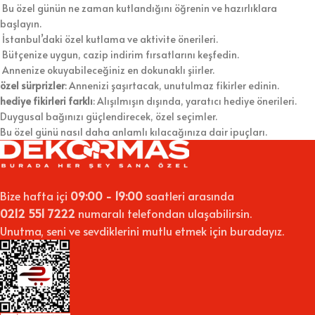
Bu özel günün ne zaman kutlandığını öğrenin ve hazırlıklara
başlayın.
İstanbul’daki özel kutlama ve aktivite önerileri.
Bütçenize uygun, cazip indirim fırsatlarını keşfedin.
Annenize okuyabileceğiniz en dokunaklı şiirler.
özel sürprizler
: Annenizi şaşırtacak, unutulmaz fikirler edinin.
hediye fikirleri farklı
: Alışılmışın dışında, yaratıcı hediye önerileri.
Duygusal bağınızı güçlendirecek, özel seçimler.
Bu özel günü nasıl daha anlamlı kılacağınıza dair ipuçları.
Bize hafta içi
09:00 - 19:00
saatleri arasında
0212 551 7222
numaralı telefondan ulaşabilirsin.
Unutma, seni ve sevdiklerini mutlu etmek için buradayız.