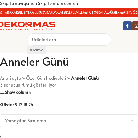
Skip to navigation
Skip to main content
S TABLOLAR
KİŞİYE ÖZEL KUPA BARDAKLAR
ÇERÇEVELER
FOTOĞRAF ALBÜMLERİ
KİŞİYE ÖZE
Arama
Anneler Günü
Ana Sayfa
»
Özel Gün Hediyeleri
»
Anneler Günü
5 sonucun tümü gösteriliyor
Show column
Göster
9
12
18
24