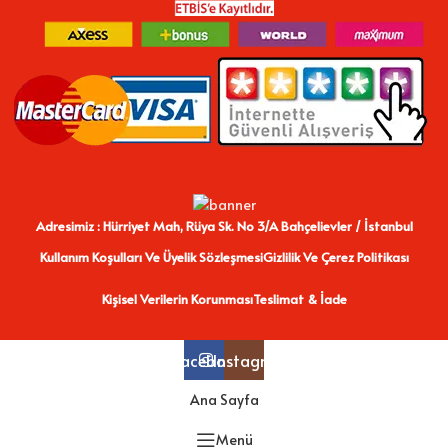
Adresimiz : Hürriyet Mah, Rüya Sk. No 3/A Bahçelievler / İstanbul
Kullanım Koşulları Ve Üyelik Sözleşmesi
Gizlilik Ve Çerez Politikası
Kişisel Verilerin Korunması
Teslimat & İade
Facebook
Instagram
Ana Sayfa
Menü