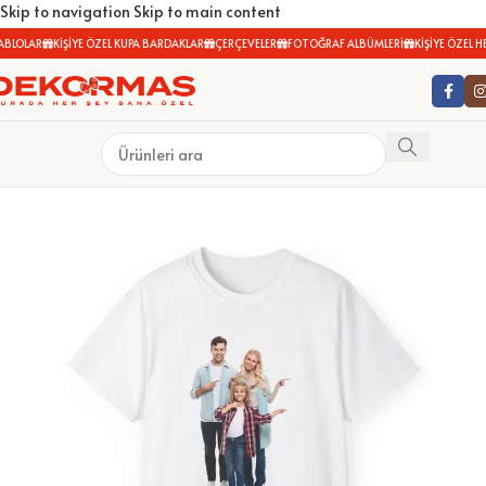
Skip to navigation
Skip to main content
BLOLAR
KİŞİYE ÖZEL KUPA BARDAKLAR
ÇERÇEVELER
FOTOĞRAF ALBÜMLERİ
KİŞİYE ÖZEL HED