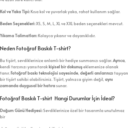
Kol ve Yaka Tipi:
Kısa kol ve yuvarlak yaka, rahat kullanım sağlar.
Beden Seçenekleri:
XS, S, M, L, XL ve XXL beden seçenekleri mevcut.
Yıkama Talimatları:
Kolayca yıkanır ve dayanıklıdır.
Neden Fotoğraf Baskılı T-shirt?
Bu tişört, sevdiklerinize anlamlı bir hediye sunmanızı sağlar.
Ayrıca
,
kendi tarzınızı yansıtarak
kişisel bir dokunuş
eklemenize olanak
tanır.
Fotoğraf baskı teknolojisi sayesinde
,
değerli anılarınızı
taşıyan
bir tişört sahibi olabilirsiniz. Tişört, yalnızca giyim değil,
aynı
zamanda duygusal bir hatıra
sunar.
Fotoğraf Baskılı T-shirt Hangi Durumlar İçin İdeal?
Doğum G
ünü Hediyesi:
Sevdiklerinize özel bir tasarımla unutulmaz
bir