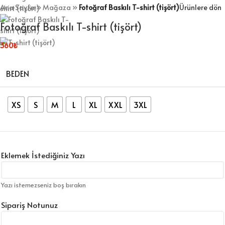
Ana Sayfa
»
Mağaza
»
Fotoğraf Baskılı T-shirt (tişört)
Ürünlere dön
Fotoğraf Baskılı T-shirt (tişört)
360
₺
BEDEN
XS
S
M
L
XL
XXL
3XL
Eklemek İstediğiniz Yazı
Yazı istemezseniz boş bırakın
Sipariş Notunuz