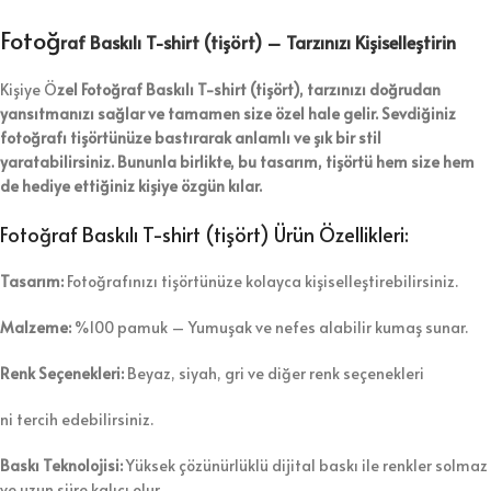
Fotoğ
raf Baskılı T-shirt (tişört) – Tarzınızı Kişiselleştirin
Kişiye Ö
zel Fotoğraf Baskılı T-shirt (tişört), tarzınızı doğrudan
yansıtmanızı sağlar ve tamamen size özel hale gelir.
Sevdiğiniz
fotoğrafı
tişörtünüze bastırarak anlamlı ve şık bir stil
yaratabilirsiniz.
Bununla birlikte
, bu tasarım, tişörtü hem size hem
de hediye ettiğiniz kişiye özgün kılar.
Fotoğraf Baskılı T-shirt (tişört) Ürün Özellikleri:
Tasarım:
Fotoğrafınızı tişörtünüze kolayca kişiselleştirebilirsiniz.
Malzeme:
%100 pamuk – Yumuşak ve nefes alabilir kumaş sunar.
Renk Seçenekleri:
Beyaz, siyah, gri ve diğer renk seçenekleri
ni tercih edebilirsiniz.
Baskı Teknolojisi:
Yüksek çözünürlüklü dijital baskı ile renkler solmaz
ve uzun süre kalıcı olur.