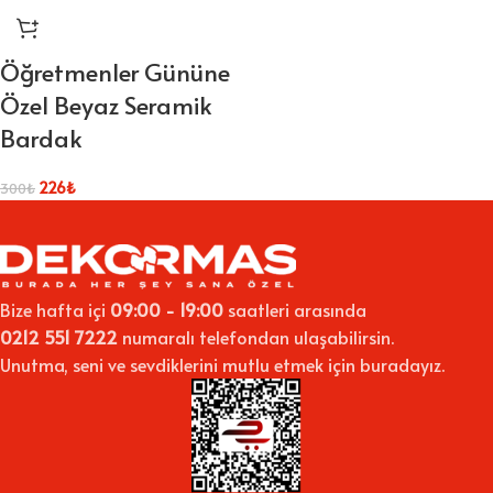
Öğretmenler Gününe
Özel Beyaz Seramik
Bardak
226
₺
300
₺
Bize hafta içi
09:00 - 19:00
saatleri arasında
0212 551 7222
numaralı telefondan ulaşabilirsin.
Unutma, seni ve sevdiklerini mutlu etmek için buradayız.