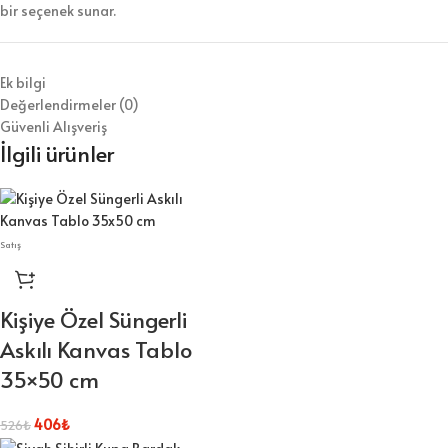
bir seçenek sunar.
Ek bilgi
Değerlendirmeler (0)
Güvenli Alışveriş
İlgili ürünler
Satış
Kişiye Özel Süngerli
Askılı Kanvas Tablo
35×50 cm
406
₺
526
₺