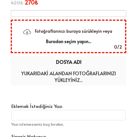
270
₺
420
₺
Fotoğraflarınızı buraya sürükleyin veya
Buradan seçim yapın...
0
/
2
DOSYA ADI
YUKARIDAKI ALANDAN FOTOĞRAFLARINIZI
YÜKLEYINIZ...
Eklemek İstediğiniz Yazı
Yazı istemezseniz boş bırakın.
Sipariş Notunuz