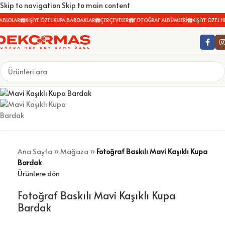
Skip to navigation
Skip to main content
BLOLAR
KİŞİYE ÖZEL KUPA BARDAKLAR
ÇERÇEVELER
FOTOĞRAF ALBÜMLERİ
KİŞİYE ÖZEL HE
Satış
Ana Sayfa
»
Mağaza
»
Fotoğraf Baskılı Mavi Kaşıklı Kupa
Bardak
Ürünlere dön
Fotoğraf Baskılı Mavi Kaşıklı Kupa
Bardak