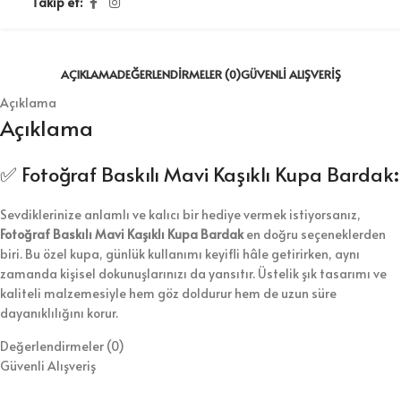
Takip et:
AÇIKLAMA
DEĞERLENDIRMELER (0)
GÜVENLI ALIŞVERIŞ
Açıklama
Açıklama
✅ Fotoğraf Baskılı Mavi Kaşıklı Kupa Bardak
:
Sevdiklerinize anlamlı ve kalıcı bir hediye vermek istiyorsanız,
Fotoğraf Baskılı Mavi Kaşıklı Kupa Bardak
en doğru seçeneklerden
biri. Bu özel kupa, günlük kullanımı keyifli hâle getirirken, aynı
zamanda kişisel dokunuşlarınızı da yansıtır. Üstelik şık tasarımı ve
kaliteli malzemesiyle hem göz doldurur hem de uzun süre
dayanıklılığını korur.
Değerlendirmeler (0)
Mavi Kaşıklı Kupa Bardak
Kupanın mavi iç yüzeyi ve uyumlu kaşığı,
Güvenli Alışveriş
tasarımı tamamlayan zarif detaylar arasında yer alır. Seçtiğiniz bir
fotoğrafı bardağın üzerine bastırarak ürünü tamamen size özel