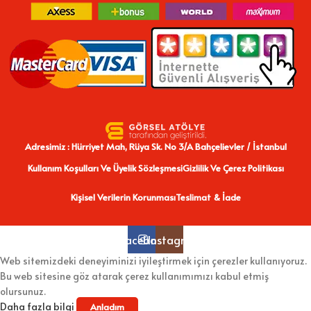
Adresimiz : Hürriyet Mah, Rüya Sk. No 3/A Bahçelievler / İstanbul
Kullanım Koşulları Ve Üyelik Sözleşmesi
Gizlilik Ve Çerez Politikası
Kişisel Verilerin Korunması
Teslimat & İade
Facebook
Instagram
Web sitemizdeki deneyiminizi iyileştirmek için çerezler kullanıyoruz.
Bu web sitesine göz atarak çerez kullanımımızı kabul etmiş
olursunuz.
Daha fazla bilgi
Anladım