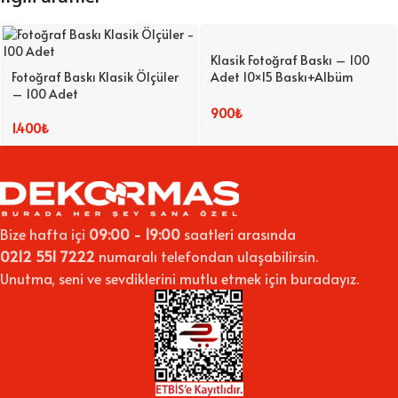
Klasik Fotoğraf Baskı – 100
Fotoğraf Baskı Klasik Ölçüler
Adet 10×15 Baskı+Albüm
– 100 Adet
Hediyeli
900
₺
1.400
₺
Bize hafta içi
09:00 - 19:00
saatleri arasında
0212 551 7222
numaralı telefondan ulaşabilirsin.
Unutma, seni ve sevdiklerini mutlu etmek için buradayız.