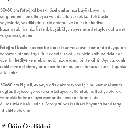
50×60 cm fotoğraf baskı
, özel anılarınızı büyük boyutta
sergilemenin en etkileyici yoludur. Bu yüksek kaliteli baskı
sayesinde, sevdikleriniz için anlamlı ve kalıcı bir
hediye
hazırlayabilirsiniz. Üstelik büyük ölçü sayesinde detaylar daha net
ve çarpıcı görünür.
Fotoğraf baskı
, sadece bir görsel sunmaz; aynı zamanda duyguları
yansıtan bir
anı
taşır. Bu nedenle, sevdiklerinizin kalbine dokunan
özel bir
hediye
vermek istediğinizde ideal bir tercihtir. Ayrıca, canlı
renkler ve net detaylarla hazırlanan bu baskılar uzun süre ilk günkü
gibi kalır.
50×60 cm ölçüsü
, ev veya ofis dekorasyonu için mükemmel uyum
sağlar. Böylece, çerçevelerle kolayca kullanılabilir. Hediye olarak
vermekle kalmaz, aynı zamanda kendi anılarınızı da
ölümsüzleştirebilirsiniz. Fotoğraf baskı süreci boyunca her detay
titizlikle ele alınır.
📌 Ürün Özellikleri