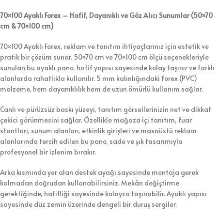
70×100 Ayaklı Forex – Hafif, Dayanıklı ve Göz Alıcı Sunumlar (50×70
cm & 70×100 cm)
70×100 Ayaklı Forex, reklam ve tanıtım ihtiyaçlarınız için estetik ve
pratik bir çözüm sunar. 50×70 cm ve 70×100 cm ölçü seçenekleriyle
sunulan bu ayaklı pano, hafif yapısı sayesinde kolay taşınır ve farklı
alanlarda rahatlıkla kullanılır. 5 mm kalınlığındaki forex (PVC)
malzeme, hem dayanıklılık hem de uzun ömürlü kullanım sağlar.
Canlı ve pürüzsüz baskı yüzeyi, tanıtım görsellerinizin net ve dikkat
çekici görünmesini sağlar. Özellikle mağaza içi tanıtım, fuar
stantları, sunum alanları, etkinlik girişleri ve masaüstü reklam
alanlarında tercih edilen bu pano, sade ve şık tasarımıyla
profesyonel bir izlenim bırakır.
Arka kısmında yer alan destek ayağı sayesinde montaja gerek
kalmadan doğrudan kullanabilirsiniz. Mekân değiştirme
gerektiğinde, hafifliği sayesinde kolayca taşınabilir. Ayaklı yapısı
sayesinde düz zemin üzerinde dengeli bir duruş sergiler.