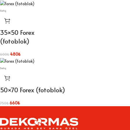
Satış
35×50 Forex
(fotoblok)
480
₺
600
₺
Satış
50×70 Forex (fotoblok)
660
₺
750
₺