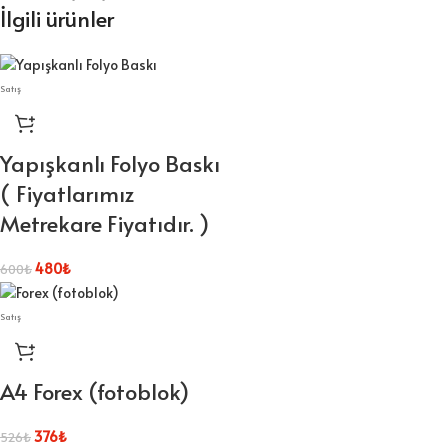
İlgili ürünler
Satış
Yapışkanlı Folyo Baskı
( Fiyatlarımız
Metrekare Fiyatıdır. )
480
₺
600
₺
Satış
A4 Forex (fotoblok)
376
₺
526
₺