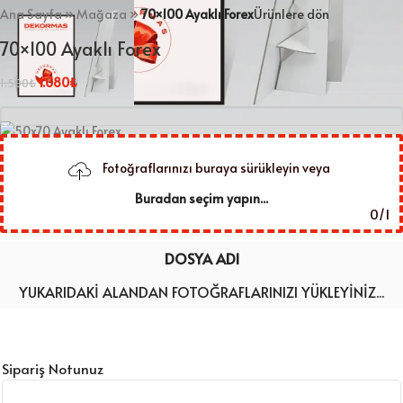
Ana Sayfa
»
Mağaza
»
70×100 Ayaklı Forex
Ürünlere dön
70×100 Ayaklı Forex
1.080
₺
1.500
₺
Fotoğraflarınızı buraya sürükleyin veya
Buradan seçim yapın...
0
/
1
DOSYA ADI
YUKARIDAKI ALANDAN FOTOĞRAFLARINIZI YÜKLEYINIZ...
Sipariş Notunuz