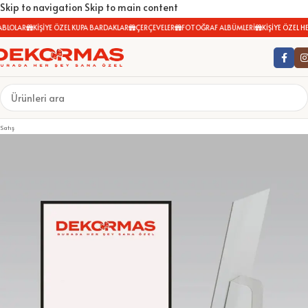
Skip to navigation
Skip to main content
BLOLAR
KİŞİYE ÖZEL KUPA BARDAKLAR
ÇERÇEVELER
FOTOĞRAF ALBÜMLERİ
KİŞİYE ÖZEL HED
Satış