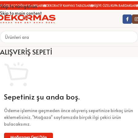
YE ÖZEL FOTOĞRAF BASKILARI
DEKORATİF KANVAS TABLOLAR
KİŞİYE ÖZEL KUPA BARDAKLAR
Skip to navigation
Skip to main content
ALIŞVERIŞ SEPETI
Sepetiniz şu anda boş.
Ödeme işlemine geçmeden önce alışveriş sepetinize birkaç ürün
eklemelisiniz. "Mağaza" sayfamızda birçok ilgi çekici ürün
bulacaksınız.
Mağazaya Geri Dön