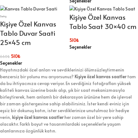
Seçenekler
Kişiye Özel Kanvas
Satış
Kişiye Özel Kanvas
Tablo Saat 30×40 cm
Tablo Duvar Saati
510
₺
25×45 cm
Seçenekler
510
₺
660
₺
Seçenekler
Hayatınızdaki özel anları ve sevdiklerinizi ölümsüzleştirmenin
benzersiz bir yolunu mu arıyorsunuz?
Kişiye özel kanvas saatler
tam
da bu ihtiyacınıza cevap veriyor. En sevdiğiniz fotoğrafları yüksek
kaliteli kanvas üzerine baskı alıp, şık bir saat mekanizmasıyla
birleştirerek, hem anlamlı bir dekorasyon ürününe hem de işlevsel
bir zaman göstergesine sahip olabilirsiniz. İster kendi eviniz için
eşsiz bir dokunuş katın, ister sevdiklerinize unutulmaz bir hediye
verin,
kişiye özel kanvas saatler
her zaman özel bir yere sahip
olacaktır. Farklı boyut ve tasarımlardaki seçeneklerle yaşam
alanlarınıza özgünlük katın.