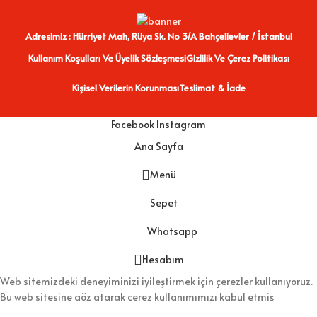
Adresimiz : Hürriyet Mah, Rüya Sk. No 3/A Bahçelievler / İstanbul
Kullanım Koşulları Ve Üyelik Sözleşmesi
Gizlilik Ve Çerez Politikası
Kişisel Verilerin Korunması
Teslimat & İade
Facebook
Instagram
Ana Sayfa
Menü
Sepet
Whatsapp
Hesabım
Web sitemizdeki deneyiminizi iyileştirmek için çerezler kullanıyoruz.
Bu web sitesine göz atarak çerez kullanımımızı kabul etmiş
olursunuz.