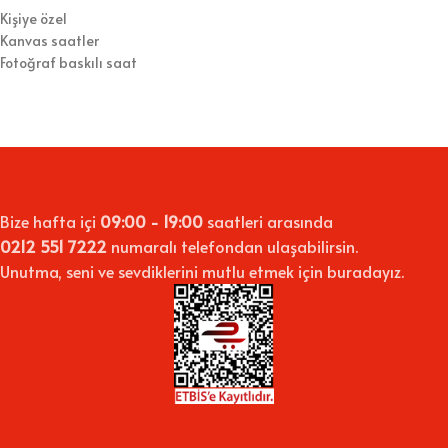
Kişiye özel
Kanvas saatler
Fotoğraf baskılı saat
Bize hafta içi
09:00 - 19:00
saatleri arasında
0212 551 7222
numaralı telefondan ulaşabilirsin.
Unutma, seni ve sevdiklerini mutlu etmek için buradayız.