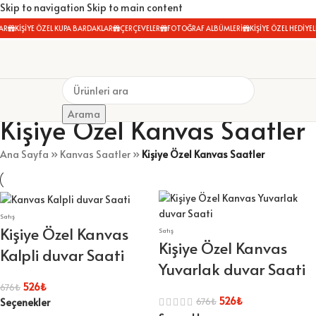
Skip to navigation
Skip to main content
AR
KİŞİYE ÖZEL KUPA BARDAKLAR
ÇERÇEVELER
FOTOĞRAF ALBÜMLERİ
KİŞİYE ÖZEL HEDİYEL
Arama
Kişiye Özel Kanvas Saatler
Ana Sayfa
»
Kanvas Saatler
»
Kişiye Özel Kanvas Saatler
Satış
Kişiye Özel Kanvas
Satış
Kişiye Özel Kanvas
Kalpli duvar Saati
Yuvarlak duvar Saati
526
₺
676
₺
526
₺
676
₺
Seçenekler