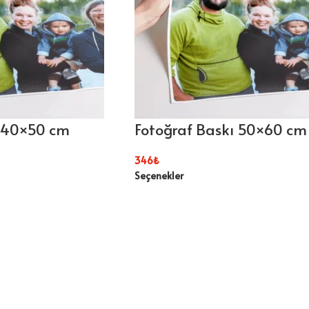
ı 40×50 cm
Fotoğraf Baskı 50×60 cm
346
₺
Seçenekler