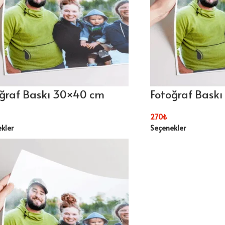
ğraf Baskı 30×40 cm
Fotoğraf Bask
270
₺
kler
Seçenekler