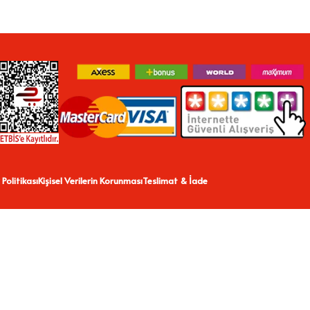
 Politikası
Kişisel Verilerin Korunması
Teslimat & İade