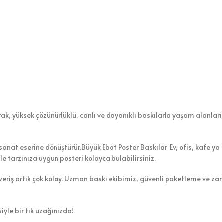
rak, yüksek çözünürlüklü, canlı ve dayanıklı baskılarla yaşam alanları
r sanat eserine dönüştürür.Büyük Ebat Poster Baskılar Ev, ofis, kafe y
yle tarzınıza uygun posteri kolayca bulabilirsiniz.
ışveriş artık çok kolay. Uzman baskı ekibimiz, güvenli paketleme ve 
yle bir tık uzağınızda!