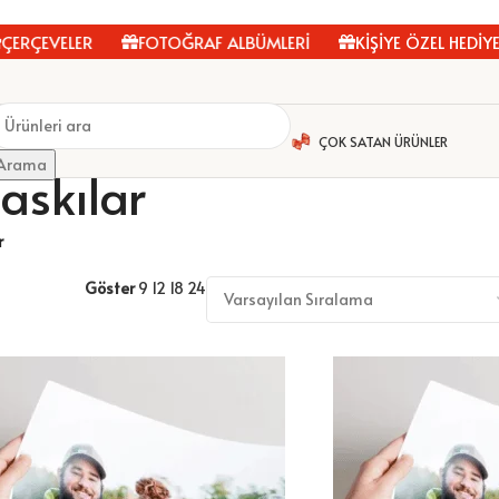
RÇEVELER
FOTOĞRAF ALBÜMLERİ
KİŞİYE ÖZEL HEDİYELE
ÇOK SATAN ÜRÜNLER
Arama
askılar
r
Göster
9
12
18
24