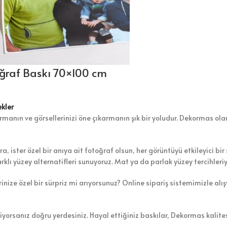
ğraf Baskı 70×100 cm
kler
rmanın ve görsellerinizi öne çıkarmanın şık bir yoludur. Dekormas ola
, ister özel bir anıya ait fotoğraf olsun, her görüntüyü etkileyici bi
arklı yüzey alternatifleri sunuyoruz. Mat ya da parlak yüzey tercihleri
inize özel bir sürpriz mi arıyorsunuz? Online sipariş sistemimizle al
orsanız doğru yerdesiniz. Hayal ettiğiniz baskılar, Dekormas kalitesi