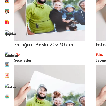
Fotoğraf Baskı 20×30 cm
Foto
113
₺
150
₺
Seçenekler
Seçene