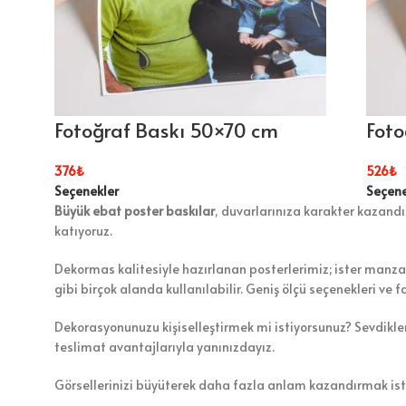
Fotoğraf Baskı 50×70 cm
Foto
376
₺
526
₺
Seçenekler
Seçene
Büyük ebat poster baskılar
, duvarlarınıza karakter kazandı
katıyoruz.
Dekormas kalitesiyle hazırlanan posterlerimiz; ister manzara
gibi birçok alanda kullanılabilir. Geniş ölçü seçenekleri ve f
Dekorasyonunuzu kişiselleştirmek mi istiyorsunuz? Sevdikler
teslimat avantajlarıyla yanınızdayız.
Görsellerinizi büyüterek daha fazla anlam kazandırmak istiy