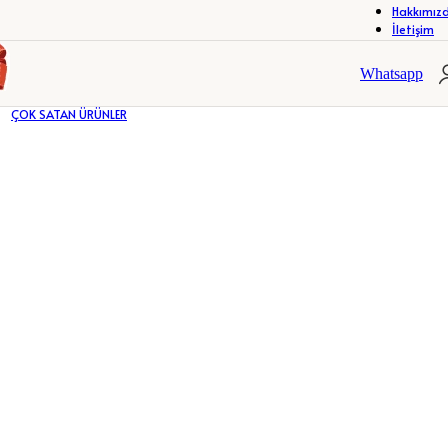
Hakkımız
İletişim
R
ÇERÇEVELER
FOTOĞRAF ALBÜMLERİ
R
ÇERÇEVELER
FOTOĞRAF ALBÜMLERİ
Whatsapp
ÇOK SATAN ÜRÜNLER