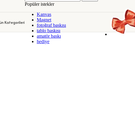
Popüler istekler
DEKORATİF KANVAS TABLOLAR
KİŞİYE ÖZEL KUPA BARDAKLA
Kanvas
DEKORATİF KANVAS TABLOLAR
KİŞİYE ÖZEL KUPA BARDAKLA
Magnet
ün Kategorileri
fotoğraf baskısı
tablo baskısı
amatör baskı
hediye