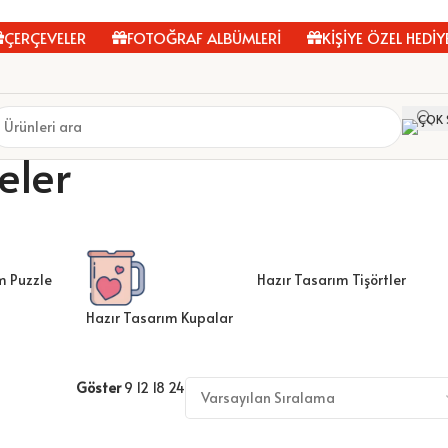
VELER
FOTOĞRAF ALBÜMLERİ
KİŞİYE ÖZEL HEDİYELER
eler
m Puzzle
Hazır Tasarım Tişörtler
Hazır Tasarım Kupalar
Göster
9
12
18
24