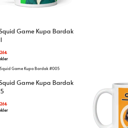
 Squid Game Kupa Bardak
1
26
₺
kler
 Squid Game Kupa Bardak
5
26
₺
kler