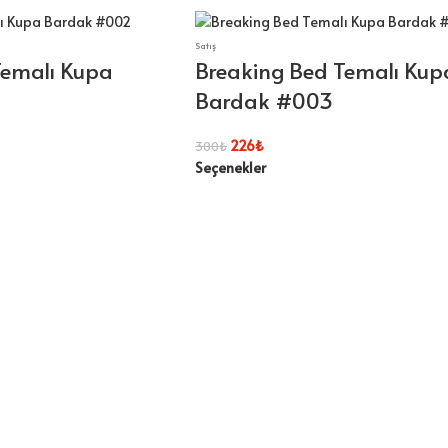
Satış
Temalı Kupa
Breaking Bed Temalı Kup
Bardak #003
226
₺
300
₺
Seçenekler