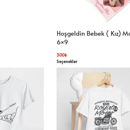
Hoşgeldin Bebek ( Kız) 
6×9
300
₺
Seçenekler