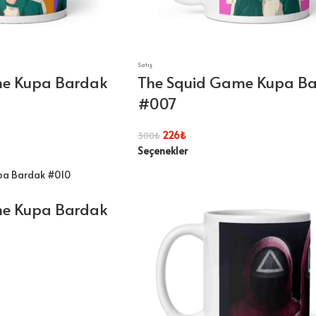
Satış
me Kupa Bardak
The Squid Game Kupa B
#007
226
₺
300
₺
Seçenekler
me Kupa Bardak