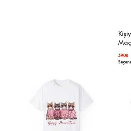
Kişi
Magn
390
₺
Seçene