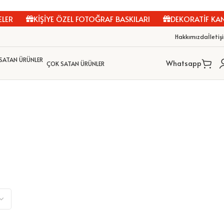
KİŞİYE ÖZEL FOTOĞRAF BASKILARI
DEKORATİF KANVAS T
Hakkımızda
İletiş
Whatsapp
ÇOK SATAN ÜRÜNLER