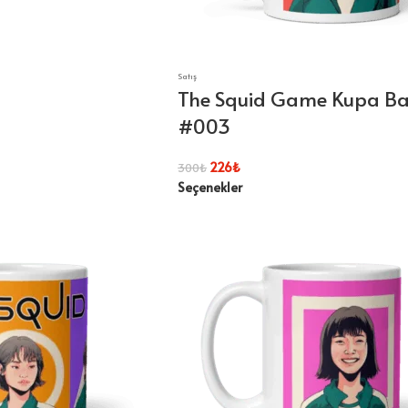
Satış
The Squid Game Kupa B
#003
226
₺
300
₺
Seçenekler