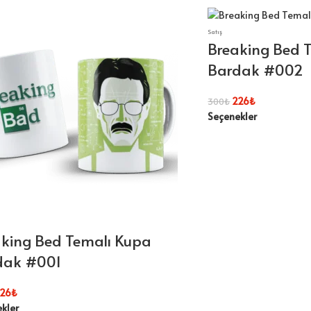
Satış
Breaking Bed 
Bardak #002
226
₺
300
₺
Seçenekler
king Bed Temalı Kupa
dak #001
26
₺
kler