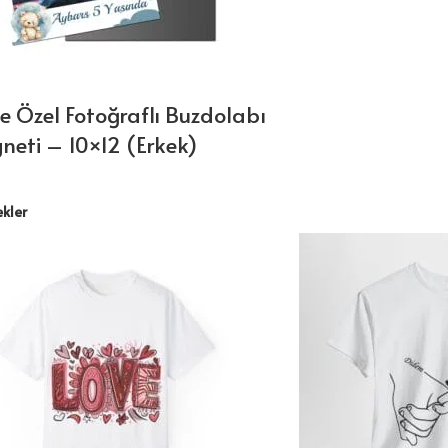
ye Özel Fotoğraflı Buzdolabı
eti – 10×12 (Erkek)
kler