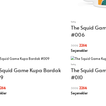
Satış
The Squid Ga
#006
226
₺
300
₺
Seçenekler
Satış
 Squid Game Kupa Bardak
The Squid Ga
9
#010
26
₺
226
₺
300
₺
kler
Seçenekler