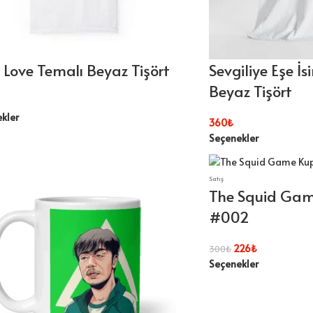
 Love Temalı Beyaz Tişört
Sevgiliye Eşe İ
Beyaz Tişört
kler
360
₺
Seçenekler
Satış
The Squid Ga
#002
226
₺
300
₺
Seçenekler