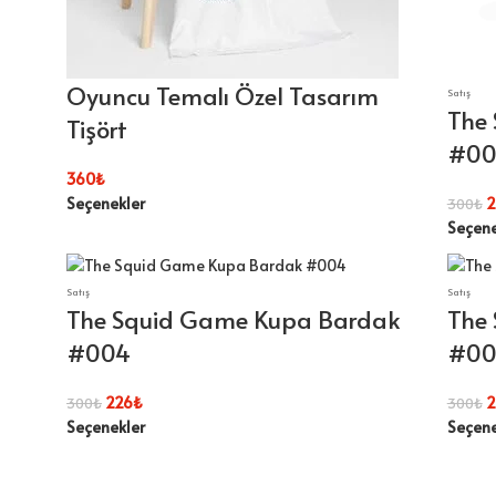
Oyuncu Temalı Özel Tasarım
Satış
The
Tişört
#00
360
₺
Seçenekler
2
300
₺
Seçene
Satış
Satış
The Squid Game Kupa Bardak
The
#004
#00
226
₺
2
300
₺
300
₺
Seçenekler
Seçene