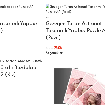
Satış
 Tasarımlı Yapboz
Gezegen Tutan Astronot
l)
Tasarımlı Yapboz Puzzle 
(Pazıl)
240
₺
406
₺
Seçenekler
oğraflı Buzdolabı
2 (Kız)