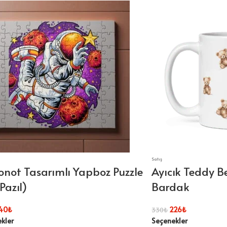
Satış
onot Tasarımlı Yapboz Puzzle
Ayıcık Teddy B
Pazıl)
Bardak
40
₺
226
₺
330
₺
kler
Seçenekler