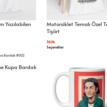
sim Yazılabilen
Motorsiklet Temalı Özel 
Tişört
360
₺
Seçenekler
me Kupa Bardak