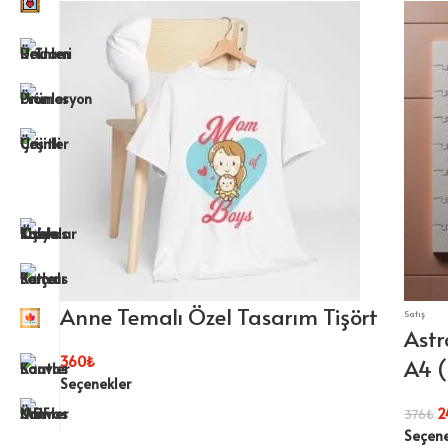
Anne Temalı Özel Tasarım Tişört
Satış
Astr
360
₺
A4 (
Seçenekler
2
376
₺
Seçene