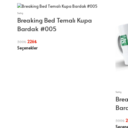
Satış
Breaking Bed Temalı Kupa
Bardak #005
226
₺
300
₺
Seçenekler
Satış
Brea
Bar
2
300
₺
Seçene