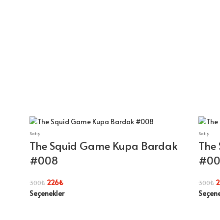
Satış
Satış
The Squid Game Kupa Bardak
The
#008
#00
226
₺
2
300
₺
300
₺
Seçenekler
Seçene