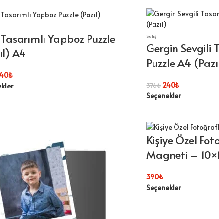
 Tasarımlı Yapboz Puzzle
Satış
Gergin Sevgili
ıl) A4
Puzzle A4 (Pazı
40
₺
240
₺
376
₺
kler
Seçenekler
Kişiye Özel Fot
Magneti – 10×1
390
₺
Seçenekler