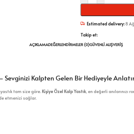
Estimated delivery:
8 Ağ
Takip et:
AÇIKLAMA
DEĞERLENDIRMELER (0)
GÜVENLI ALIŞVERIŞ
 – Sevginizi Kalpten Gelen Bir Hediyeyle Anlatı
l yastık tam size göre.
Kişiye Özel Kalp Yastık
, en değerli anılarınızı r
de etmenizi sağlar.