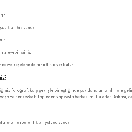
rır
acık bir his sunar
nur
mizleyebilirsiniz
diye köşelerinde rahatlıkla yer bulur
iz?
ğiniz fotoğraf, kalp şekliyle birleştiğinde çok daha anlamlı hale geli
r yaşa ve her zevke hitap eden yapısıyla herkesi mutlu eder.
Dahası
, ö
anlatmanın romantik bir yolunu sunar