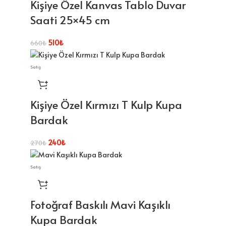
Kişiye Özel Kanvas Tablo Duvar
Saati 25×45 cm
510
₺
660
₺
Satış
Kişiye Özel Kırmızı T Kulp Kupa
Bardak
240
₺
270
₺
Satış
Fotoğraf Baskılı Mavi Kaşıklı
Kupa Bardak