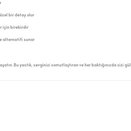
r
özel bir detay olur
için birebirdir
e alternatifi sunar
şatın. Bu yastık, sevginizi somutlaştıran ve her baktığınızda sizi gül