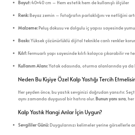
Boyut:
40×40 cm – Hem estetik hem de kullanışlı ölçüler
Renk:
Beyaz zemin – Fotoğrafın parlaklığını ve netliğini artı
Malzeme:
Peluş dokusu ve dolgulu iç yapısı sayesinde yumuş
Baskı:
Yüksek çözünürlüklü dijital teknikle canlı renkler koru
Kılıf:
Fermuarlı yapı sayesinde kılıfı kolayca çıkarabilir ve te
Kullanım Alanı:
Yatak odasında, oturma alanlarında ya da he
Neden Bu Kişiye Özel Kalp Yastığı Tercih Etmelisin
Her şeyden önce, bu yastık sevginizi doğrudan yansıtır. Seçti
aynı zamanda duygusal bir hatıra olur.
Bunun yanı sıra
, he
Kalp Yastık Hangi Anlar İçin Uygun?
Sevgililer Günü:
Duygularınızı kelimeler yerine görsellerle 