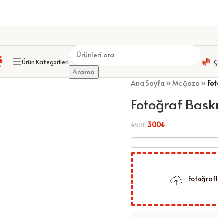
RAF ALBÜMLERİ
KİŞİYE ÖZEL HEDİYELER
KİŞİYE ÖZEL F
Ürün Kategorileri
Ç
Arama
Ana Sayfa
»
Mağaza
»
Fot
Fotoğraf Baskı
300
₺
450
₺
Fotoğrafl