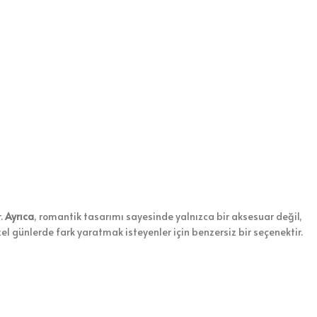
r.
Ayrıca
, romantik tasarımı sayesinde yalnızca bir aksesuar değil,
zel günlerde fark yaratmak isteyenler için benzersiz bir seçenektir.