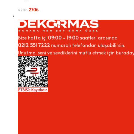
270
₺
420
₺
Bize hafta içi
09:00 - 19:00
saatleri arasında
0212 551 7222
numaralı telefondan ulaşabilirsin.
Unutma, seni ve sevdiklerini mutlu etmek için buraday