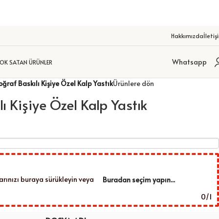
OTOĞRAF BASKILARI
DEKORATİF KANVAS TABLOLAR
KİŞ
Hakkımızda
İletiş
Whatsapp
OK SATAN ÜRÜNLER
oğraf Baskılı Kişiye Özel Kalp Yastık
Ürünlere dön
lı Kişiye Özel Kalp Yastık
arınızı buraya sürükleyin veya
Buradan seçim yapın...
0
/
1