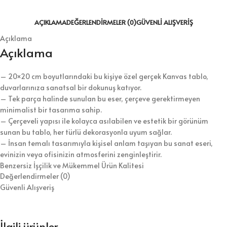
AÇIKLAMA
DEĞERLENDIRMELER (0)
GÜVENLI ALIŞVERIŞ
Açıklama
Açıklama
– 20×20 cm boyutlarındaki bu kişiye özel gerçek Kanvas tablo,
duvarlarınıza sanatsal bir dokunuş katıyor.
– Tek parça halinde sunulan bu eser, çerçeve gerektirmeyen
minimalist bir tasarıma sahip.
– Çerçeveli yapısı ile kolayca asılabilen ve estetik bir görünüm
sunan bu tablo, her türlü dekorasyonla uyum sağlar.
– İnsan temalı tasarımıyla kişisel anlam taşıyan bu sanat eseri,
evinizin veya ofisinizin atmosferini zenginleştirir.
Benzersiz İşçilik ve Mükemmel Ürün Kalitesi
Değerlendirmeler (0)
Dekormas kalitesine sahip tablolarımız tamamen müşterilerimizin
Güvenli Alışveriş
istekleri ve memnuniyetleri düşünülerek en iyi
malzemeler seçilerek tasarlanmıştır.
Tüm tablolar ömür boyu solmama garantilidir.
Baskı sonrası özel vernik kaplama sayesinde tablolar toz ve nemden
İlgili ürünler