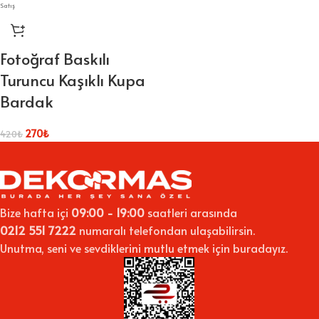
Satış
Fotoğraf Baskılı
Turuncu Kaşıklı Kupa
Bardak
270
₺
420
₺
Bize hafta içi
09:00 - 19:00
saatleri arasında
0212 551 7222
numaralı telefondan ulaşabilirsin.
Unutma, seni ve sevdiklerini mutlu etmek için buradayız.