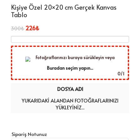
Kişiye Özel 20×20 cm Gerçek Kanvas
Tablo
226
₺
300
₺
Fotoğraflarınızı buraya sürükleyin veya
Buradan seçim yapın...
0
/
1
DOSYA ADI
YUKARIDAKI ALANDAN FOTOĞRAFLARINIZI
YÜKLEYINIZ...
Sipariş Notunuz