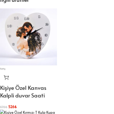
etkilenmeden yumuşak bir bez ile
temizlenebilir.
Tablolarınızın temizliği kolaydır. Tüm ortamlarda tablolarınız ilk
günkü özelliğini koruyarak
yıllarca kullanılabilir.
Şaselerimiz 3 cm kalınlığında özel olarak kurutulmuş ağaçtan
üretilir.
Satış
Kişiye Özel Kanvas
Kalpli duvar Saati
526
₺
676
₺