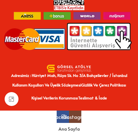
Adresimiz : Hürriyet Mah, Rüya Sk. No 3/A Bahçelievler / İstanbul
Kullanım Koşulları Ve Üyelik Sözleşmesi
Gizlilik Ve Çerez Politikası
Kişisel Verilerin Korunması
Teslimat & İade
Büyütmek için tıklayın
Facebook
Instagram
Ana Sayfa