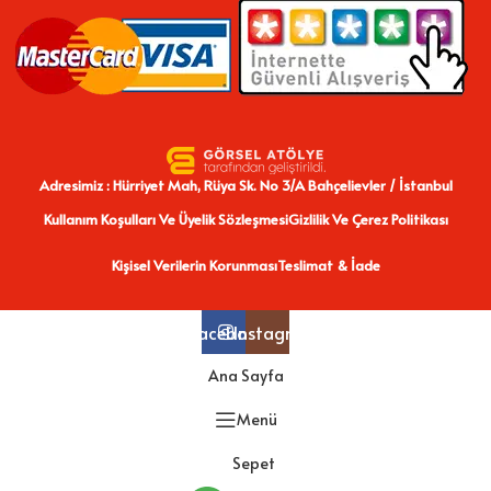
Adresimiz : Hürriyet Mah, Rüya Sk. No 3/A Bahçelievler / İstanbul
Kullanım Koşulları Ve Üyelik Sözleşmesi
Gizlilik Ve Çerez Politikası
Kişisel Verilerin Korunması
Teslimat & İade
Facebook
Instagram
Ana Sayfa
Menü
Sepet