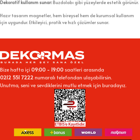
Dekoratif kullanım sunar:
Buzdolabı gibi yüzeylerde estetik görünür.
Hazır tasarım magnetler, hem bireysel hem de kurumsal kullanım
için uygundur. Etkileyici, pratik ve hızlı çözümler sunar.
Bize hafta içi
09:00 - 19:00
saatleri arasında
0212 551 7222
numaralı telefondan ulaşabilirsin.
Unutma, seni ve sevdiklerini mutlu etmek için buradayız.