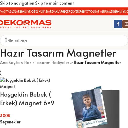
Skip to navigation
Skip to main content
AS TABLOLAR
KİŞİYE ÖZEL KUPA BARDAKLAR
ÇERÇEVELER
FOTOĞRAF ALBÜMLERİ
KİŞİYE Ö
Hazır Tasarım Magnetler
Ana Sayfa
»
Hazır Tasarım Hediyeler
»
Hazır Tasarım Magnetler
Hoşgeldin Bebek (
Erkek) Magnet 6×9
300
₺
Seçenekler