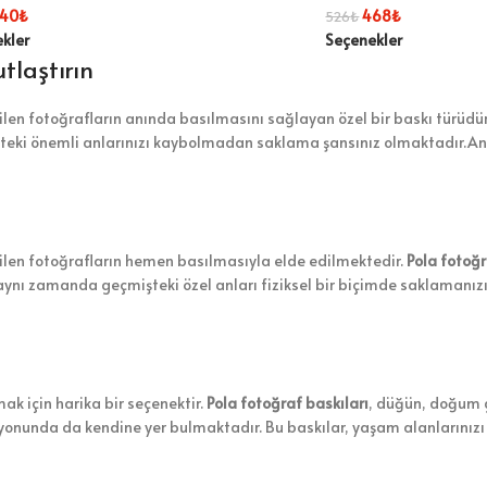
40
₺
468
₺
526
₺
kler
Seçenekler
utlaştırın
len fotoğrafların anında basılmasını sağlayan özel bir baskı türüdür. B
eki önemli anlarınızı kaybolmadan saklama şansınız olmaktadır.Anca
kilen fotoğrafların hemen basılmasıyla elde edilmektedir.
Pola fotoğr
en, aynı zamanda geçmişteki özel anları fiziksel bir biçimde saklamanı
ak için harika bir seçenektir.
Pola fotoğraf baskıları
, düğün, doğum g
onunda da kendine yer bulmaktadır. Bu baskılar, yaşam alanlarınızı ki