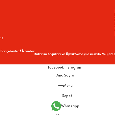
ız.
 Bahçelievler / İstanbul
Kullanım Koşulları Ve Üyelik Sözleşmesi
Gizlilik Ve Çerez
Facebook
Instagram
Ana Sayfa
Menü
Sepet
Whatsapp