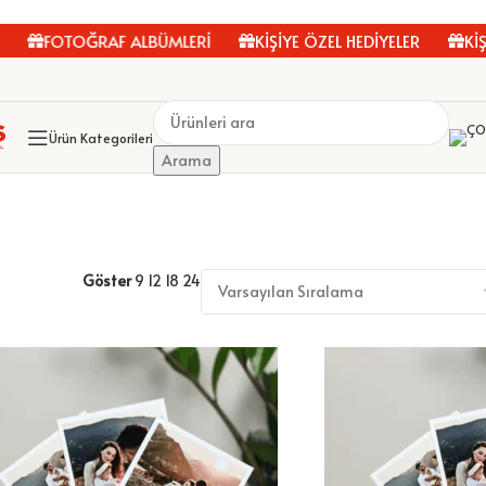
FOTOĞRAF ALBÜMLERİ
KİŞİYE ÖZEL HEDİYELER
KİŞİY
Ürün Kategorileri
Arama
Göster
9
12
18
24