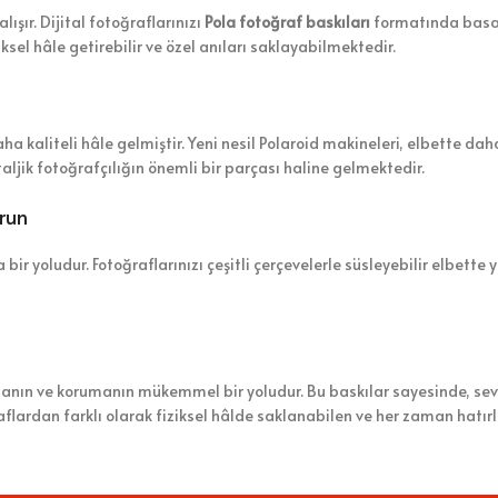
lışır. Dijital fotoğraflarınızı
Pola fotoğraf baskıları
formatında basabi
ziksel hâle getirebilir ve özel anıları saklayabilmektedir.
ha kaliteli hâle gelmiştir. Yeni nesil Polaroid makineleri, elbette da
aljik fotoğrafçılığın önemli bir parçası haline gelmektedir.
urun
 bir yoludur. Fotoğraflarınızı çeşitli çerçevelerle süsleyebilir elbette 
manın ve korumanın mükemmel bir yoludur. Bu baskılar sayesinde, sevd
ğraflardan farklı olarak fiziksel hâlde saklanabilen ve her zaman hatı