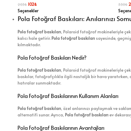
102
₺
2
203
₺
330
₺
Seçenekler
Seçene
Pola Fotoğraf Baskıları: Anılarınızı Som
Pola fotoğraf baskıları
, Polaroid fotoğraf makineleriyle çeki
kalıcı hale getirir.
Pola fotoğraf baskıları
sayesinde, geçmişt
kılmaktadır.
Pola Fotoğraf Baskıları Nedir?
Pola fotoğraf baskıları
, Polaroid fotoğraf makineleriyle çe
baskılar, fotoğrafçılıkla ilgili nostaljik bir hava yaratırk
hatıralar sunmaktadır.
Pola Fotoğraf Baskılarının Kullanım Alanları
Pola fotoğraf baskıları
, özel anlarınızı paylaşmak ve saklam
alternatifi sunar. Ayrıca,
Pola fotoğraf baskıları
ev dekorasy
Pola Fotoğraf Baskılarının Avantajları