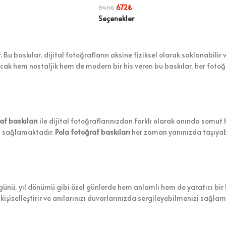
672
₺
840
₺
Seçenekler
u baskılar, dijital fotoğrafların aksine fiziksel olarak saklanabilir v
k hem nostaljik hem de modern bir his veren bu baskılar, her fotoğr
af baskıları
ile dijital fotoğraflarınızdan farklı olarak anında somut h
zı sağlamaktadır.
Pola fotoğraf baskıları
her zaman yanınızda taşıyab
ünü, yıl dönümü gibi özel günlerde hem anlamlı hem de yaratıcı bir
şiselleştirir ve anılarınızı duvarlarınızda sergileyebilmenizi sağlam