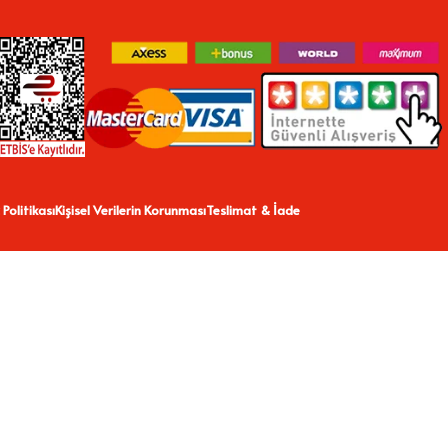
 Politikası
Kişisel Verilerin Korunması
Teslimat & İade