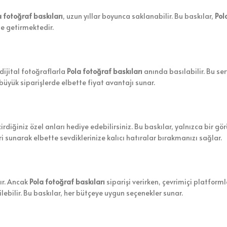
a fotoğraf baskıları
, uzun yıllar boyunca saklanabilir. Bu baskılar,
Pol
le getirmektedir.
dijital fotoğraflarla
Pola fotoğraf baskıları
anında basılabilir. Bu ser
büyük siparişlerde elbette fiyat avantajı sunar.
çirdiğiniz özel anları hediye edebilirsiniz. Bu baskılar, yalnızca bir gö
ri sunarak elbette sevdiklerinize kalıcı hatıralar bırakmanızı sağlar.
dır. Ancak
Pola fotoğraf baskıları
siparişi verirken, çevrimiçi platform
ebilir. Bu baskılar, her bütçeye uygun seçenekler sunar.