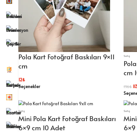
Pola Kart Fotoğraf Baskıları 9×11
Satış
Pola
cm
cm 1
12
₺
Seçenekler
11
196
₺
Seçene
Satış
Satış
Mini Pola Kart Fotoğraf Baskıları
Mini
6×9 cm 10 Adet
6×9