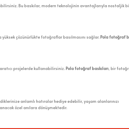
lirsiniz. Bu baskılar, modern teknolojinin avantajlarıyla nostaljik b
ha yüksek çözünürlükte fotoğraflar basılmasını sağlar.
Pola fotoğraf b
yaratıcı projelerde kullanabilirsiniz.
Pola fotoğraf baskıları
, bir fotoğ
iklerinize anlamlı hatıralar hediye edebilir, yaşam alanlarınızı
rlanacak özel anılara dönüşmektedir.