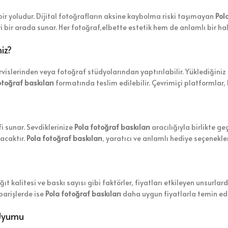
bir yoludur. Dijital fotoğrafların aksine kaybolma riski taşımayan
Pol
bir arada sunar. Her fotoğraf,elbette estetik hem de anlamlı bir ha
niz?
rvislerinden veya fotoğraf stüdyolarından yaptırılabilir. Yüklediğiniz 
otoğraf baskıları
formatında teslim edilebilir. Çevrimiçi platformlar, 
fi sunar. Sevdiklerinize
Pola fotoğraf baskıları
aracılığıyla birlikte ge
lacaktır.
Pola fotoğraf baskıları
, yaratıcı ve anlamlı hediye seçenekle
ağıt kalitesi ve baskı sayısı gibi faktörler, fiyatları etkileyen unsurlar
iparişlerde ise
Pola fotoğraf baskıları
daha uygun fiyatlarla temin edil
a Uyumu