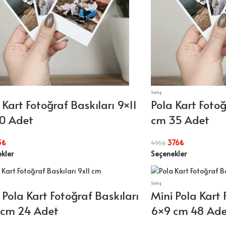
Satış
 Kart Fotoğraf Baskıları 9×11
Pola Kart Fotoğ
0 Adet
cm 35 Adet
3
₺
376
₺
496
₺
kler
Seçenekler
Satış
 Pola Kart Fotoğraf Baskıları
Mini Pola Kart 
 cm 24 Adet
6×9 cm 48 Ad