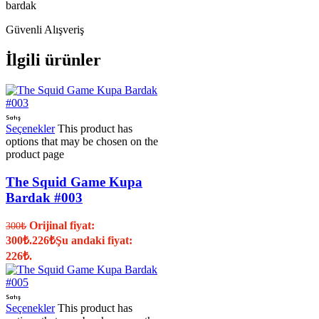
bardak
Güvenli Alışveriş
İlgili ürünler
Satış
Seçenekler
This product has
options that may be chosen on the
product page
The Squid Game Kupa
Bardak #003
Orijinal fiyat:
300
₺
300₺.
226
₺
Şu andaki fiyat:
226₺.
Satış
Seçenekler
This product has