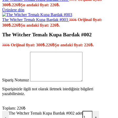
300₺.
226
₺
Şu andaki fiyat: 226₺.
Ürünlere dön
The Witcher Temalı Kupa Bardak #003
Orijinal fiyat:
300
₺
300₺.
226
₺
Şu andaki fiyat: 226₺.
The Witcher Temalı Kupa Bardak #002
Orijinal fiyat: 300₺.
226
₺
Şu andaki fiyat: 226₺.
300
₺
Sipariş Notunuz
Siparişinizle ilgili not olarak iletmek istediğiniz bilgileri
yazabilirsiniz.
Toplam:
226
₺
The Witcher Temalı Kupa Bardak #002 adet
-
+