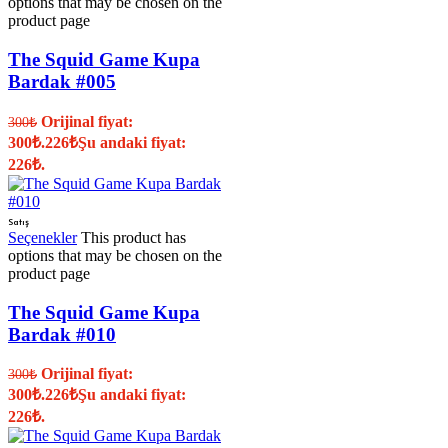
options that may be chosen on the
product page
The Squid Game Kupa
Bardak #005
Orijinal fiyat:
300
₺
300₺.
226
₺
Şu andaki fiyat:
226₺.
Satış
Seçenekler
This product has
options that may be chosen on the
product page
The Squid Game Kupa
Bardak #010
Orijinal fiyat:
300
₺
300₺.
226
₺
Şu andaki fiyat:
226₺.