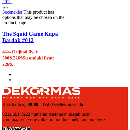
Satış
Seçenekler
This product has
options that may be chosen on the
product page
The Squid Game Kupa
Bardak #012
Orijinal fiyat:
300
₺
300₺.
226
₺
Şu andaki fiyat:
226₺.
Bize hafta içi
09:00 - 19:00
saatleri arasında
0212 551 7222
numaralı telefondan ulaşabilirsin.
Unutma, seni ve sevdiklerini mutlu etmek için buradayız.