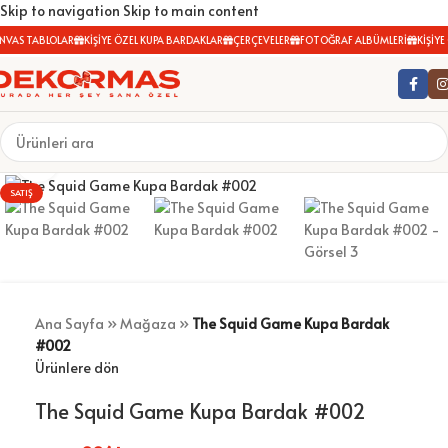
Skip to navigation
Skip to main content
NVAS TABLOLAR
KİŞİYE ÖZEL KUPA BARDAKLAR
ÇERÇEVELER
FOTOĞRAF ALBÜMLERİ
KİŞİYE 
Büyütmek için tıklayın
SATIŞ
Ana Sayfa
»
Mağaza
»
The Squid Game Kupa Bardak
#002
Ürünlere dön
The Squid Game Kupa Bardak #002