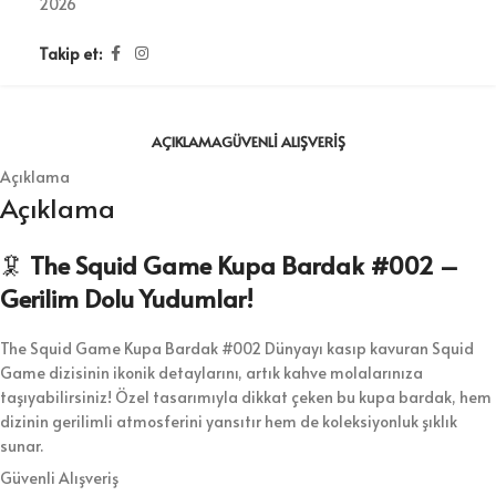
2026
Takip et:
AÇIKLAMA
GÜVENLI ALIŞVERIŞ
Açıklama
Açıklama
🦑
The Squid Game Kupa Bardak #002 –
Gerilim Dolu Yudumlar!
The Squid Game Kupa Bardak #002 Dünyayı kasıp kavuran Squid
Game dizisinin ikonik detaylarını, artık kahve molalarınıza
taşıyabilirsiniz! Özel tasarımıyla dikkat çeken bu kupa bardak, hem
dizinin gerilimli atmosferini yansıtır hem de koleksiyonluk şıklık
sunar.
Güvenli Alışveriş
Kaliteli seramik yapısı, canlı renkleri ve dayanıklı baskısıyla hem