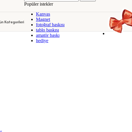
Popüler istekler
DEKORATİF KANVAS TABLOLAR
KİŞİYE ÖZEL KUPA BARDAKLA
Kanvas
DEKORATİF KANVAS TABLOLAR
KİŞİYE ÖZEL KUPA BARDAKLA
Magnet
ün Kategorileri
fotoğraf baskısı
tablo baskısı
amatör baskı
hediye
r