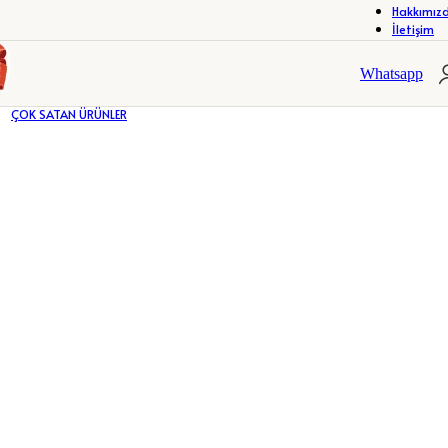
Hakkımız
İletişim
R
ÇERÇEVELER
FOTOĞRAF ALBÜMLERİ
R
ÇERÇEVELER
FOTOĞRAF ALBÜMLERİ
Whatsapp
ÇOK SATAN ÜRÜNLER