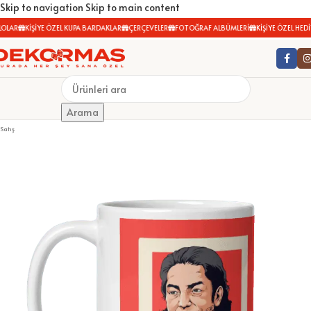
Skip to navigation
Skip to main content
LAR
KİŞİYE ÖZEL KUPA BARDAKLAR
ÇERÇEVELER
FOTOĞRAF ALBÜMLERİ
KİŞİYE ÖZEL HEDİY
Arama
Satış