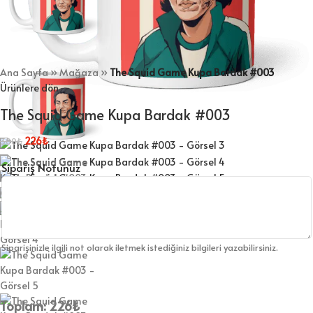
Ana Sayfa
»
Mağaza
»
The Squid Game Kupa Bardak #003
Ürünlere dön
The Squid Game Kupa Bardak #003
226
₺
300
₺
Sipariş Notunuz
Siparişinizle ilgili not olarak iletmek istediğiniz bilgileri yazabilirsiniz.
Toplam:
226
₺