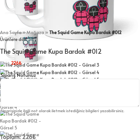
Ana Sayfa
»
Mağaza
»
The Squid Game Kupa Bardak #012
Ürünlere dön
The Squid Game Kupa Bardak #012
226
₺
300
₺
Sipariş Notunuz
Siparişinizle ilgili not olarak iletmek istediğiniz bilgileri yazabilirsiniz.
Toplam:
226
₺