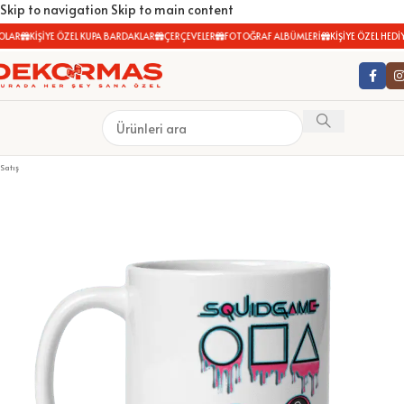
Skip to navigation
Skip to main content
LAR
KİŞİYE ÖZEL KUPA BARDAKLAR
ÇERÇEVELER
FOTOĞRAF ALBÜMLERİ
KİŞİYE ÖZEL HEDİYE
Satış