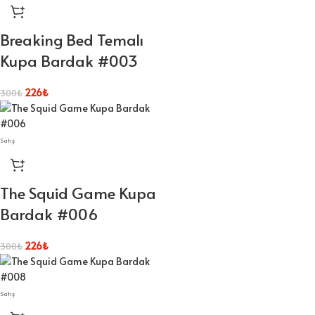
Breaking Bed Temalı
Kupa Bardak #003
226
₺
300
₺
Satış
The Squid Game Kupa
Bardak #006
226
₺
300
₺
Satış