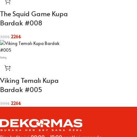
The Squid Game Kupa
Bardak #008
226
₺
300
₺
Satış
Viking Temalı Kupa
Bardak #005
226
₺
300
₺