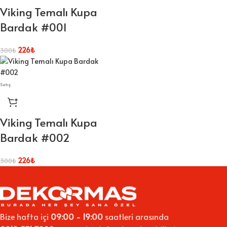
Viking Temalı Kupa
Bardak #001
226
₺
300
₺
Satış
Viking Temalı Kupa
Bardak #002
226
₺
300
₺
Bize hafta içi
09:00 - 19:00
saatleri arasında