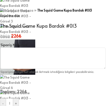
Ana Sayfa
»
Mağaza
»
The Squid Game Kupa Bardak #013
Ürünlere dön
The Squid Game Kupa Bardak #013
226
₺
300
₺
Sipariş Notunuz
Siparişinizle ilgili not olarak iletmek istediğiniz bilgileri yazabilirsiniz.
Toplam:
226
₺
-
+