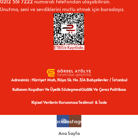
0212 551 7222
numaralı telefondan ulaşabilirsin.
Unutma, seni ve sevdiklerini mutlu etmek için buradayız.
Adresimiz : Hürriyet Mah, Rüya Sk. No 3/A Bahçelievler / İstanbul
Kullanım Koşulları Ve Üyelik Sözleşmesi
Gizlilik Ve Çerez Politikası
Kişisel Verilerin Korunması
Teslimat & İade
Facebook
Instagram
Ana Sayfa