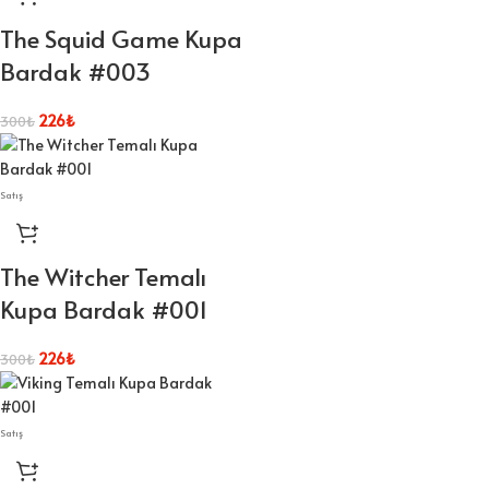
The Squid Game Kupa
Bardak #003
226
₺
300
₺
Satış
The Witcher Temalı
Kupa Bardak #001
226
₺
300
₺
Satış