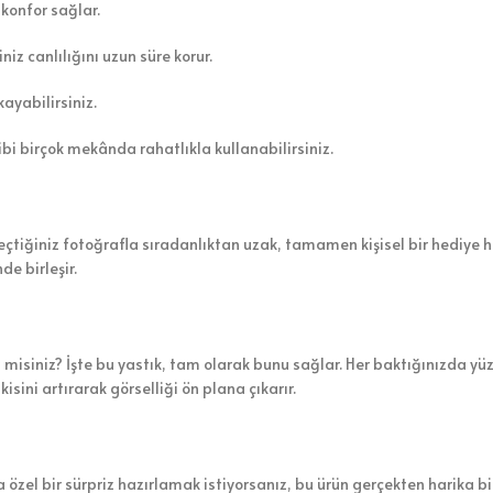
onfor sağlar.
niz canlılığını uzun süre korur.
kayabilirsiniz.
ibi birçok mekânda rahatlıkla kullanabilirsiniz.
. Seçtiğiniz fotoğrafla sıradanlıktan uzak, tamamen kişisel bir hediye
de birleşir.
misiniz? İşte bu yastık, tam olarak bunu sağlar. Her baktığınızda yü
tkisini artırarak görselliği ön plana çıkarır.
özel bir sürpriz hazırlamak istiyorsanız, bu ürün gerçekten harika bir