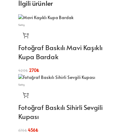
İlgili ürünler
Satış
Fotoğraf Baskılı Mavi Kaşıklı
Kupa Bardak
270
₺
420
₺
Satış
Fotoğraf Baskılı Sihirli Sevgili
Kupası
456
₺
676
₺