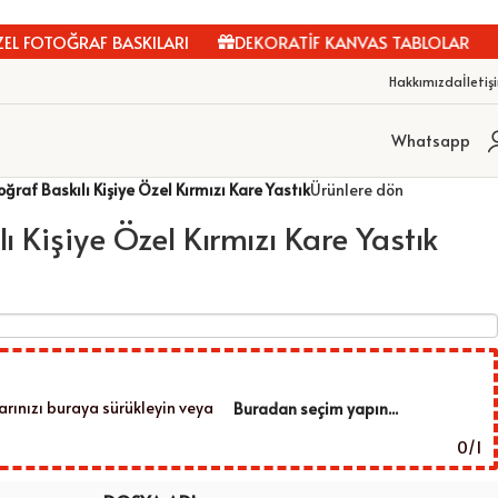
 FOTOĞRAF BASKILARI
DEKORATİF KANVAS TABLOLAR
Hakkımızda
İletiş
Whatsapp
oğraf Baskılı Kişiye Özel Kırmızı Kare Yastık
Ürünlere dön
lı Kişiye Özel Kırmızı Kare Yastık
arınızı buraya sürükleyin veya
Buradan seçim yapın...
0
/
1