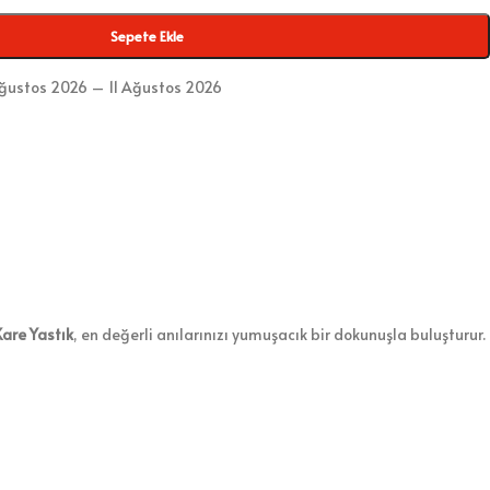
Sepete Ekle
ğustos 2026 – 11 Ağustos 2026
Kare Yastık
, en değerli anılarınızı yumuşacık bir dokunuşla buluşturur.