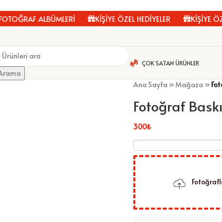
OĞRAF ALBÜMLERİ
KİŞİYE ÖZEL HEDİYELER
KİŞİYE ÖZEL
ÇOK SATAN ÜRÜNLER
Arama
Ana Sayfa
»
Mağaza
»
Fot
Fotoğraf Baskı
300
₺
Fotoğrafl