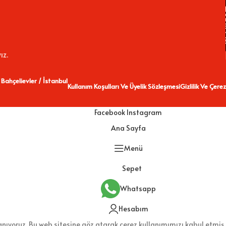
ız.
 Bahçelievler / İstanbul
Kullanım Koşulları Ve Üyelik Sözleşmesi
Gizlilik Ve Çerez
Facebook
Instagram
Ana Sayfa
Menü
Sepet
Whatsapp
Hesabım
lanıyoruz. Bu web sitesine göz atarak çerez kullanımımızı kabul etmiş