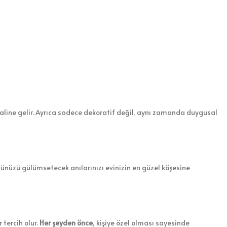
 haline gelir. Ayrıca sadece dekoratif değil, aynı zamanda duygusal
zünüzü gülümsetecek anılarınızı evinizin en güzel köşesine
 tercih olur.
Her şeyden önce
, kişiye özel olması sayesinde