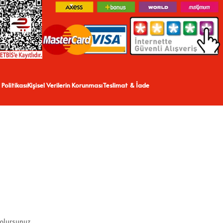
 Politikası
Kişisel Verilerin Korunması
Teslimat & İade
 olursunuz.