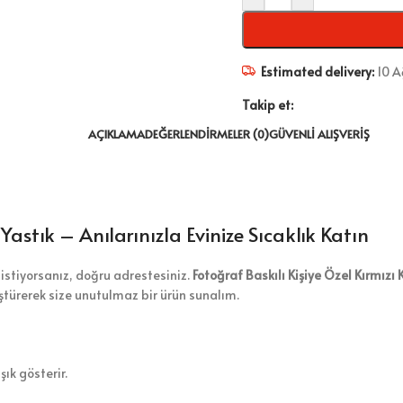
Estimated delivery:
10 A
Takip et:
AÇIKLAMA
DEĞERLENDIRMELER (0)
GÜVENLI ALIŞVERIŞ
 Yastık – Anılarınızla Evinize Sıcaklık Katın
istiyorsanız, doğru adrestesiniz.
Fotoğraf Baskılı Kişiye Özel Kırmızı 
üştürerek size unutulmaz bir ürün sunalım.
ık gösterir.