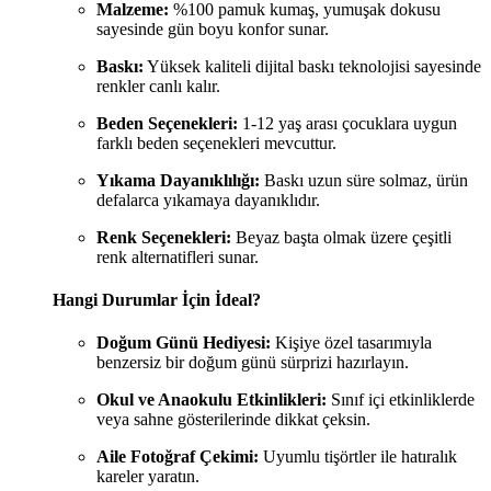
Malzeme:
%100 pamuk kumaş, yumuşak dokusu
sayesinde gün boyu konfor sunar.
Baskı:
Yüksek kaliteli dijital baskı teknolojisi sayesinde
renkler canlı kalır.
Beden Seçenekleri:
1-12 yaş arası çocuklara uygun
farklı beden seçenekleri mevcuttur.
Yıkama Dayanıklılığı:
Baskı uzun süre solmaz, ürün
defalarca yıkamaya dayanıklıdır.
Renk Seçenekleri:
Beyaz başta olmak üzere çeşitli
renk alternatifleri sunar.
Hangi Durumlar İçin İdeal?
Doğum Günü Hediyesi:
Kişiye özel tasarımıyla
benzersiz bir doğum günü sürprizi hazırlayın.
Okul ve Anaokulu Etkinlikleri:
Sınıf içi etkinliklerde
veya sahne gösterilerinde dikkat çeksin.
Aile Fotoğraf Çekimi:
Uyumlu tişörtler ile hatıralık
kareler yaratın.