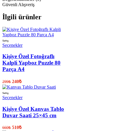
Güvenli Alışveriş
İlgili ürünler
Satış
Seçenekler
Kişiye Özel Fotoğraflı
Kalpli Yapboz Puzzle 80
Parça A4
240
₺
299
₺
Satış
Seçenekler
Kişiye Özel Kanvas Tablo
Duvar Saati 25×45 cm
510
₺
660
₺