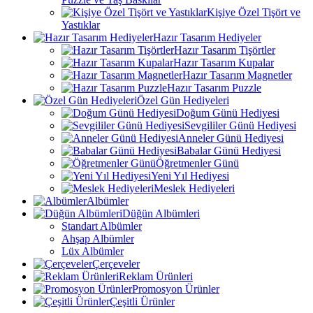
Kişiye Özel Tişört ve
Yastıklar
Hazır Tasarım Hediyeler
Hazır Tasarım Tişörtler
Hazır Tasarım Kupalar
Hazır Tasarım Magnetler
Hazır Tasarım Puzzle
Özel Gün Hediyeleri
Doğum Günü Hediyesi
Sevgililer Günü Hediyesi
Anneler Günü Hediyesi
Babalar Günü Hediyesi
Öğretmenler Günü
Yeni Yıl Hediyesi
Meslek Hediyeleri
Albümler
Düğün Albümleri
Standart Albümler
Ahşap Albümler
Lüx Albümler
Çerçeveler
Reklam Ürünleri
Promosyon Ürünler
Çeşitli Ürünler