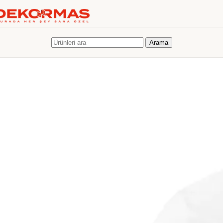
Skip to navigation
Skip to main content
KİŞİYE ÖZEL HEDİYELER
KİŞİYE ÖZEL FOTOĞRAF BASKILARI
DEKORATİF KANVAS
TABLOLAR
KİŞİYE ÖZEL KUPA BARDAKLAR
ÇERÇEVELER
FOTOĞRAF ALBÜMLERİ
KİŞİYE ÖZEL HEDİYELER
KİŞİYE ÖZEL FOTOĞRAF BASKILARI
DEKORATİF KANVAS
Arama
TABLOLAR
KİŞİYE ÖZEL KUPA BARDAKLAR
ÇERÇEVELER
FOTOĞRAF ALBÜMLERİ