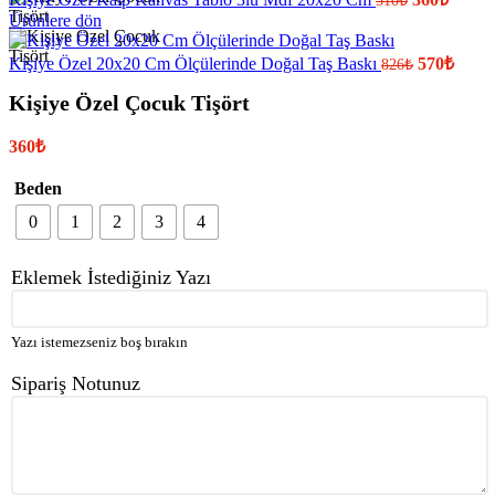
510
₺
Ürünlere dön
Kişiye Özel 20x20 Cm Ölçülerinde Doğal Taş Baskı
570
₺
826
₺
Kişiye Özel Çocuk Tişört
360
₺
Beden
0
1
2
3
4
Eklemek İstediğiniz Yazı
Yazı istemezseniz boş bırakın
Sipariş Notunuz