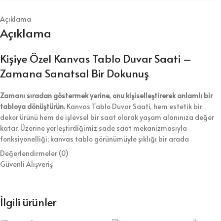
Açıklama
Açıklama
Kişiye Özel Kanvas Tablo Duvar Saati –
Zamana Sanatsal Bir Dokunuş
Zamanı sıradan göstermek yerine, onu kişiselleştirerek anlamlı bir
tabloya dönüştürün.
Kanvas Tablo Duvar Saati, hem estetik bir
dekor ürünü hem de işlevsel bir saat olarak yaşam alanınıza değer
katar. Üzerine yerleştirdiğimiz sade saat mekanizmasıyla
fonksiyonelliği; kanvas tablo görünümüyle şıklığı bir arada
sunuyoruz.
Değerlendirmeler (0)
Güvenli Alışveriş
Kanvas Tablo Duvar Saati Ürün Özellikleri
Boyut Seçenekleri:
En çok tercih edilen ölçü 25×45 cm. Ancak farklı
İlgili ürünler
ebatlarda da üretim yapıyoruz.