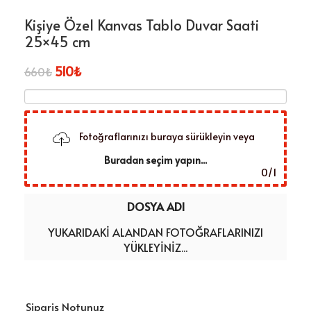
Kişiye Özel Kanvas Tablo Duvar Saati
25×45 cm
510
₺
660
₺
Fotoğraflarınızı buraya sürükleyin veya
Buradan seçim yapın...
0
/
1
DOSYA ADI
YUKARIDAKI ALANDAN FOTOĞRAFLARINIZI
YÜKLEYINIZ...
Sipariş Notunuz