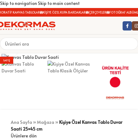
Skip to navigation
Skip to main content
ORATİF KANVAS TABLOLAR
KİŞİYE ÖZEL KUPA BARDAKLAR
ÇERÇEVELER
FOTOĞRAF ALBÜMLE
Büyütmek için tıklayın
SATIŞ
Ana Sayfa
»
Mağaza
»
Kişiye Özel Kanvas Tablo Duvar
Saati 25×45 cm
Ürünlere dön