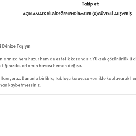
Takip et:
AÇIKLAMA
EK BILGI
DEĞERLENDIRMELER (0)
GÜVENLI ALIŞVERIŞ
Evinize Taşıyın
nlarınıza hem huzur hem de estetik kazandırır. Yüksek çözünürlüklü dij
astığınızda, ortamın havası hemen değişir.
ullanıyoruz. Bununla birlikte, tabloyu koruyucu vernikle kaplayarak h
aman kaybetmezsiniz.