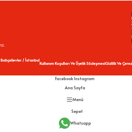
ız.
 Bahçelievler / İstanbul
Kullanım Koşulları Ve Üyelik Sözleşmesi
Gizlilik Ve Çerez
Facebook
Instagram
Ana Sayfa
Menü
Sepet
Whatsapp