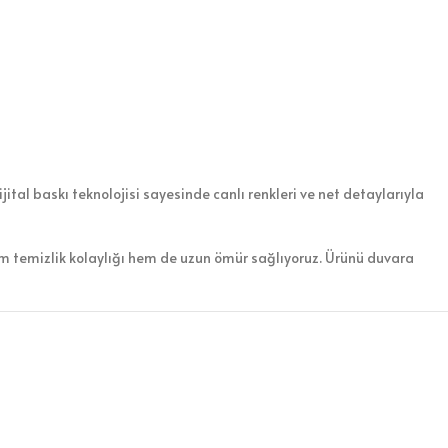
ital baskı teknolojisi sayesinde canlı renkleri ve net detaylarıyla
em temizlik kolaylığı hem de uzun ömür sağlıyoruz. Ürünü duvara