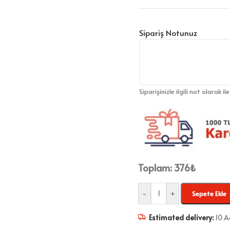
Sipariş Notunuz
Siparişinizle ilgili not olarak il
Toplam:
376
₺
-
+
Sepete Ekle
Estimated delivery:
10 A