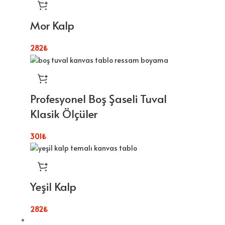
Mor Kalp
282
₺
Profesyonel Boş Şaseli Tuval
Klasik Ölçüler
301
₺
Yeşil Kalp
282
₺