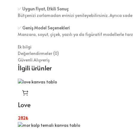
✅
Uygun Fiyat, Etkili Sonuç
Bütçenizi zorlamadan evinizi yenileyebilirsiniz. Ayrıca sade
✅
Geniş Model Seçenekleri
Manzara, soyut, çiçek, yazılı ya da figüratif modellerle tar
Ek bilgi
Değerlendirmeler (0)
Güvenli Alışveriş
İlgili ürünler
Love
282
₺