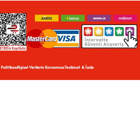
 Politikası
Kişisel Verilerin Korunması
Teslimat & İade