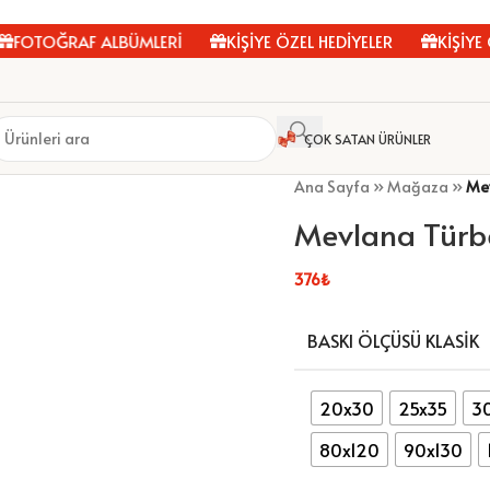
OTOĞRAF ALBÜMLERİ
KİŞİYE ÖZEL HEDİYELER
KİŞİYE ÖZ
ÇOK SATAN ÜRÜNLER
Ana Sayfa
»
Mağaza
»
Me
Mevlana Türb
376
₺
BASKI ÖLÇÜSÜ KLASIK
20x30
25x35
3
80x120
90x130