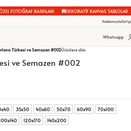
EL FOTOĞRAF BASKILARI
DEKORATİF KANVAS TABLOLAR
Hakkımızda
İletiş
Whatsapp
vlana Türbesi ve Semazen #002
Ürünlere dön
esi ve Semazen #002
0x40
35x50
40x60
50x70
60x90
70x100
100x140
120x170
140x200