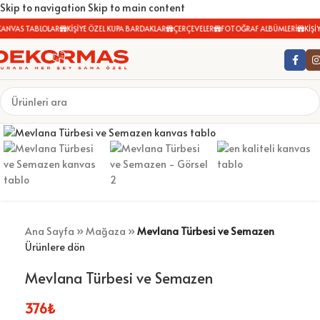
Skip to navigation
Skip to main content
ANVAS TABLOLAR
KİŞİYE ÖZEL KUPA BARDAKLAR
ÇERÇEVELER
FOTOĞRAF ALBÜMLERİ
KİŞİY
Büyütmek için tıklayın
Ana Sayfa
»
Mağaza
»
Mevlana Türbesi ve Semazen
Ürünlere dön
Mevlana Türbesi ve Semazen
376
₺