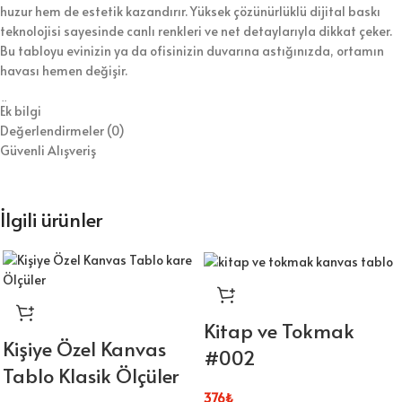
huzur hem de estetik kazandırır. Yüksek çözünürlüklü dijital baskı
teknolojisi sayesinde canlı renkleri ve net detaylarıyla dikkat çeker.
Bu tabloyu evinizin ya da ofisinizin duvarına astığınızda, ortamın
havası hemen değişir.
Üretiminde 1. sınıf kanvas kumaş ve dayanıklı ahşap şase
Ek bilgi
kullanıyoruz. Bununla birlikte, tabloyu koruyucu vernikle kaplayarak
Değerlendirmeler (0)
hem temizlik kolaylığı hem de uzun ömür sağlıyoruz. Ürünü duvara
Güvenli Alışveriş
asılmaya hazır şekilde gönderiyoruz, böylece kurulumla zaman
kaybetmezsiniz.
İlgili ürünler
⭐ Tablo Ürün Özellikleri:
Kaliteli dijital baskı ile canlı ve net görseller
1.sınıf kanvas kumaş ve dayanıklı ahşap şase
Kitap ve Tokmak
Duvara kolayca asılabilecek hafif yapı
Kişiye Özel Kanvas
#002
Tablo Klasik Ölçüler
Koruyucu vernik sayesinde kolay temizlik
376
₺