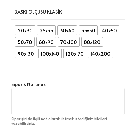
BASKI ÖLÇÜSÜ KLASIK
20x30
25x35
30x40
35x50
40x60
50x70
60x90
70x100
80x120
90x130
100x140
120x170
140x200
Sipariş Notunuz
Siparişinizle ilgili not olarak iletmek istediğiniz bilgileri
yazabilirsiniz.