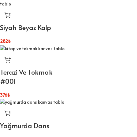
Siyah Beyaz Kalp
282
₺
Terazi Ve Tokmak
#001
376
₺
Yağmurda Dans