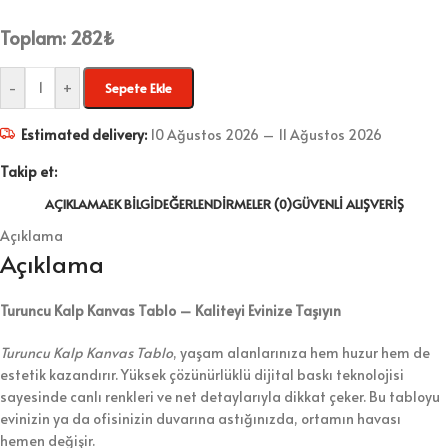
Toplam:
282
₺
-
+
Sepete Ekle
Estimated delivery:
10 Ağustos 2026 – 11 Ağustos 2026
Takip et:
AÇIKLAMA
EK BILGI
DEĞERLENDIRMELER (0)
GÜVENLI ALIŞVERIŞ
Açıklama
Açıklama
Turuncu Kalp Kanvas Tablo – Kaliteyi Evinize Taşıyın
Turuncu Kalp Kanvas Tablo
, yaşam alanlarınıza hem huzur hem de
estetik kazandırır. Yüksek çözünürlüklü dijital baskı teknolojisi
sayesinde canlı renkleri ve net detaylarıyla dikkat çeker. Bu tabloyu
evinizin ya da ofisinizin duvarına astığınızda, ortamın havası
hemen değişir.