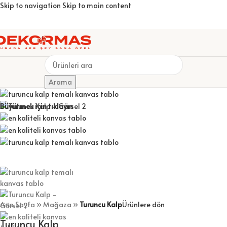
Skip to navigation
Skip to main content
TABLOLAR
KİŞİYE ÖZEL KUPA BARDAKLAR
ÇERÇEVELER
FOTOĞRAF
Arama
Büyütmek için tıklayın
Ana Sayfa
»
Mağaza
»
Turuncu Kalp
Ürünlere dön
Turuncu Kalp