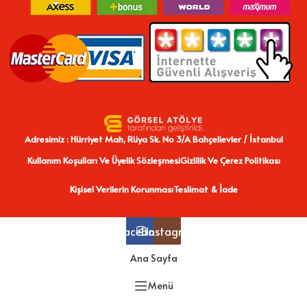
Adresimiz : Hürriyet Mah, Rüya Sk. No 3/A Bahçelievler / İstanbul
Kullanım Koşulları Ve Üyelik Sözleşmesi
Gizlilik Ve Çerez Politikası
Kişisel Verilerin Korunması
Teslimat & İade
Facebook
Instagram
Ana Sayfa
Menü