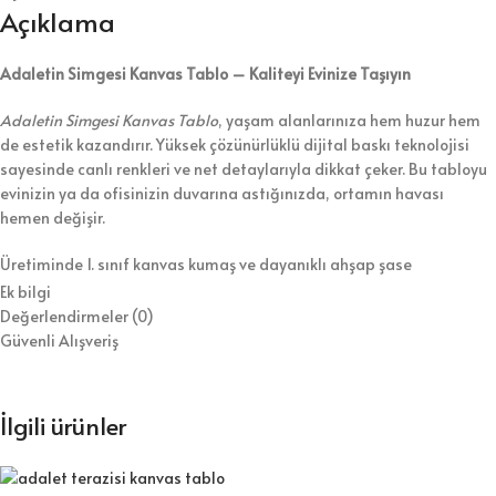
Açıklama
Adaletin Simgesi Kanvas Tablo – Kaliteyi Evinize Taşıyın
Adaletin Simgesi Kanvas Tablo
, yaşam alanlarınıza hem huzur hem
de estetik kazandırır. Yüksek çözünürlüklü dijital baskı teknolojisi
sayesinde canlı renkleri ve net detaylarıyla dikkat çeker. Bu tabloyu
evinizin ya da ofisinizin duvarına astığınızda, ortamın havası
hemen değişir.
Üretiminde 1. sınıf kanvas kumaş ve dayanıklı ahşap şase
kullanıyoruz. Bununla birlikte, tabloyu koruyucu vernikle kaplayarak
Ek bilgi
hem temizlik kolaylığı hem de uzun ömür sağlıyoruz. Ürünü duvara
Değerlendirmeler (0)
asılmaya hazır şekilde gönderiyoruz, böylece kurulumla zaman
Güvenli Alışveriş
kaybetmezsiniz.
⭐ Tablo Ürün Özellikleri:
İlgili ürünler
Kaliteli dijital baskı ile canlı ve net görseller