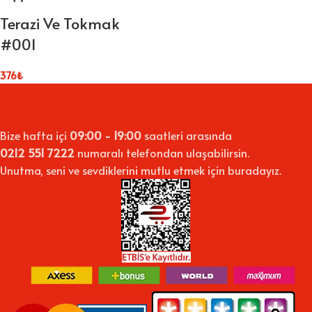
Terazi Ve Tokmak
#001
376
₺
Bize hafta içi
09:00 - 19:00
saatleri arasında
0212 551 7222
numaralı telefondan ulaşabilirsin.
Unutma, seni ve sevdiklerini mutlu etmek için buradayız.