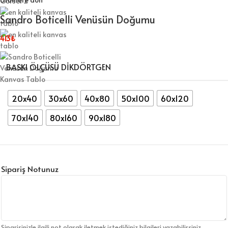
Sandro Boticelli Venüsün Doğumu
413
₺
BASKI ÖLÇÜSÜ DİKDÖRTGEN
20x40
30x60
40x80
50x100
60x120
70x140
80x160
90x180
Sipariş Notunuz
Siparişinizle ilgili not olarak iletmek istediğiniz bilgileri yazabilirsiniz.