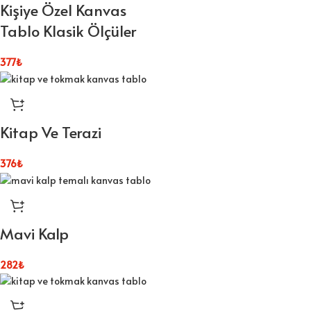
Kişiye Özel Kanvas
Tablo Klasik Ölçüler
377
₺
Kitap Ve Terazi
376
₺
Mavi Kalp
282
₺