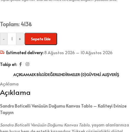
Toplam:
413
₺
-
+
Sepete Ekle
Estimated delivery:
8 Ağustos 2026 – 10 Ağustos 2026
Takip et:
AÇIKLAMA
EK BILGI
DEĞERLENDIRMELER (0)
GÜVENLI ALIŞVERIŞ
Açıklama
Açıklama
Sandro Boticelli Venüsün Doğumu Kanvas Tablo – Kaliteyi Evinize
Taşıyın
Sandro Boticelli Venüsün Doğumu Kanvas Tablo
, yaşam alanlarınıza
hem huzur hem de estetik kazandırır. Yüksek çözünürlüklü dijital