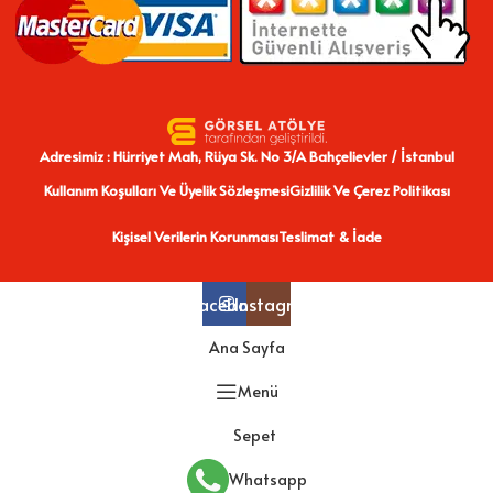
Adresimiz : Hürriyet Mah, Rüya Sk. No 3/A Bahçelievler / İstanbul
Kullanım Koşulları Ve Üyelik Sözleşmesi
Gizlilik Ve Çerez Politikası
Kişisel Verilerin Korunması
Teslimat & İade
Facebook
Instagram
Ana Sayfa
Menü
Sepet
Whatsapp