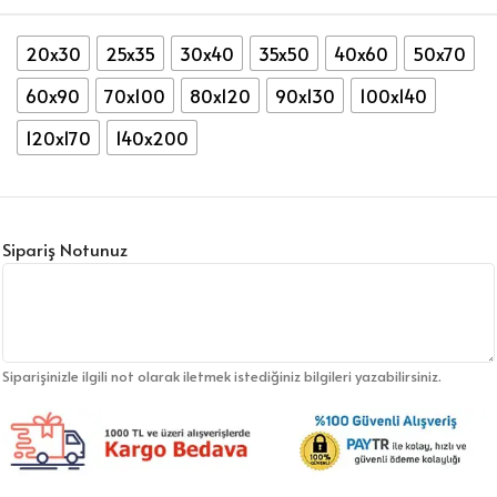
20x30
25x35
30x40
35x50
40x60
50x70
60x90
70x100
80x120
90x130
100x140
120x170
140x200
Sipariş Notunuz
Siparişinizle ilgili not olarak iletmek istediğiniz bilgileri yazabilirsiniz.