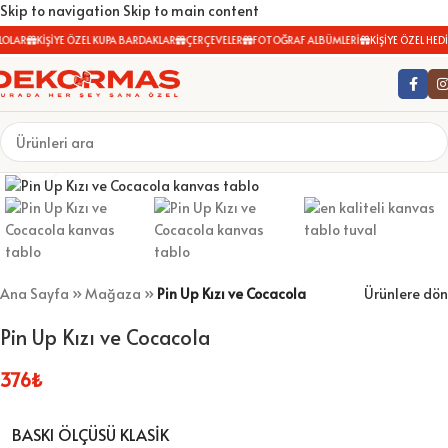
Skip to navigation
Skip to main content
OLAR
KİŞİYE ÖZEL KUPA BARDAKLAR
ÇERÇEVELER
FOTOĞRAF ALBÜMLERİ
KİŞİYE ÖZEL HEDİ
Büyütmek için tıklayın
Ana Sayfa
»
Mağaza
»
Pin Up Kızı ve Cocacola
Ürünlere dön
Pin Up Kızı ve Cocacola
376
₺
BASKI ÖLÇÜSÜ KLASIK