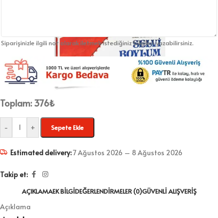
Siparişinizle ilgili not olarak iletmek istediğiniz bilgileri yazabilirsiniz.
Toplam:
376
₺
-
+
Sepete Ekle
Estimated delivery:
7 Ağustos 2026 – 8 Ağustos 2026
Takip et:
AÇIKLAMA
EK BILGI
DEĞERLENDIRMELER (0)
GÜVENLI ALIŞVERIŞ
Açıklama