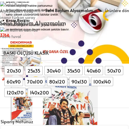
Ana Sayfa
»
Mağaza
»
Selvi Boylum Alyazmalım
Ürünlere dön
Selvi Boylum Alyazmalım
376
₺
BASKI ÖLÇÜSÜ KLASIK
20x30
25x35
30x40
35x50
40x60
50x70
60x90
70x100
80x120
90x130
100x140
120x170
140x200
Sipariş Notunuz