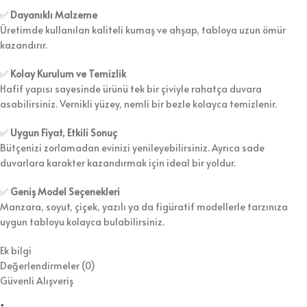
✅
Dayanıklı Malzeme
Üretimde kullanılan kaliteli kumaş ve ahşap, tabloya uzun ömür
kazandırır.
✅
Kolay Kurulum ve Temizlik
Hafif yapısı sayesinde ürünü tek bir çiviyle rahatça duvara
asabilirsiniz. Vernikli yüzey, nemli bir bezle kolayca temizlenir.
✅
Uygun Fiyat, Etkili Sonuç
Bütçenizi zorlamadan evinizi yenileyebilirsiniz. Ayrıca sade
duvarlara karakter kazandırmak için ideal bir yoldur.
✅
Geniş Model Seçenekleri
Manzara, soyut, çiçek, yazılı ya da figüratif modellerle tarzınıza
uygun tabloyu kolayca bulabilirsiniz.
Ek bilgi
Değerlendirmeler (0)
Güvenli Alışveriş