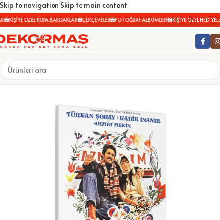
Skip to navigation
Skip to main content
KİŞİYE ÖZEL KUPA BARDAKLAR
ÇERÇEVELER
FOTOĞRAF ALBÜMLERİ
KİŞİYE ÖZEL HEDİYELER