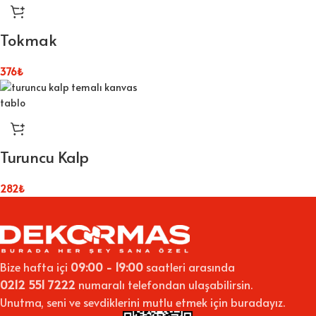
Tokmak
376
₺
Turuncu Kalp
282
₺
Bize hafta içi
09:00 - 19:00
saatleri arasında
0212 551 7222
numaralı telefondan ulaşabilirsin.
Unutma, seni ve sevdiklerini mutlu etmek için buradayız.