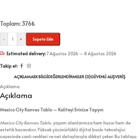
Toplam:
376
₺
-
+
Sepete Ekle
Estimated delivery:
7 Ağustos 2026 – 8 Ağustos 2026
Takip et:
AÇIKLAMA
EK BILGI
DEĞERLENDIRMELER (0)
GÜVENLI ALIŞVERIŞ
Açıklama
Açıklama
Mexico City Kanvas Tablo – Kaliteyi Evinize Taşıyın
Mexico City Kanvas Tablo
, yaşam alanlarınıza hem huzur hem de
estetik kazandırır. Yüksek çözünürlüklü dijital baskı teknolojisi
sayesinde canlı renkleri ve net detaylarıyla dikkat çeker. Bu tabloyu