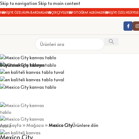
Skip to navigation
Skip to main content
KİŞİYE ÖZEL KUPA BARDAKLAR
ÇERÇEVELER
FOTOĞRAF ALBÜMLERİ
KİŞİYE ÖZEL HEDİYELER
Büyütmek için tıklayın
Ana Sayfa
»
Mağaza
»
Mexico City
Ürünlere dön
Mexico City