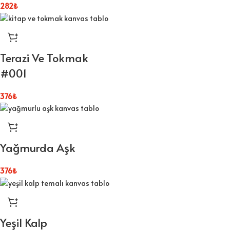
282
₺
Terazi Ve Tokmak
#001
376
₺
Yağmurda Aşk
376
₺
Yeşil Kalp