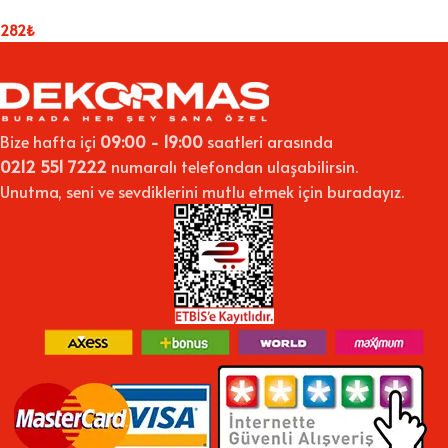
282
₺
Bize hafta içi
09:00 - 19:00
saatleri arasında
0212 551 7222
numaralı telefondan ulaşabilirsin.
Unutma, seni ve sevdiklerini mutlu etmek için buradayız.