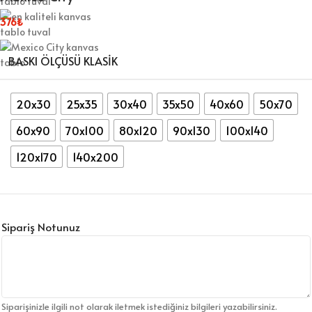
376
₺
BASKI ÖLÇÜSÜ KLASIK
20x30
25x35
30x40
35x50
40x60
50x70
60x90
70x100
80x120
90x130
100x140
120x170
140x200
Sipariş Notunuz
Siparişinizle ilgili not olarak iletmek istediğiniz bilgileri yazabilirsiniz.