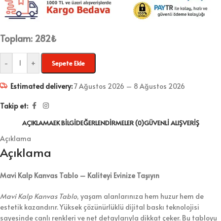
Toplam:
282
₺
-
+
Sepete Ekle
Estimated delivery:
7 Ağustos 2026 – 8 Ağustos 2026
Takip et:
AÇIKLAMA
EK BILGI
DEĞERLENDIRMELER (0)
GÜVENLI ALIŞVERIŞ
Açıklama
Açıklama
Mavi Kalp Kanvas Tablo – Kaliteyi Evinize Taşıyın
Mavi Kalp Kanvas Tablo
, yaşam alanlarınıza hem huzur hem de
estetik kazandırır. Yüksek çözünürlüklü dijital baskı teknolojisi
sayesinde canlı renkleri ve net detaylarıyla dikkat çeker. Bu tabloyu