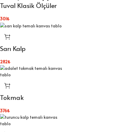
Tuval Klasik Ölçüler
301
₺
Sarı Kalp
282
₺
Tokmak
376
₺