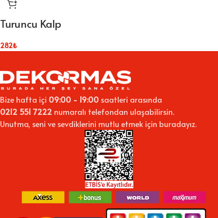
Turuncu Kalp
282
₺
Bize hafta içi
09:00 - 19:00
saatleri arasında
0212 551 7222
numaralı telefondan ulaşabilirsin.
Unutma, seni ve sevdiklerini mutlu etmek için buradayız.