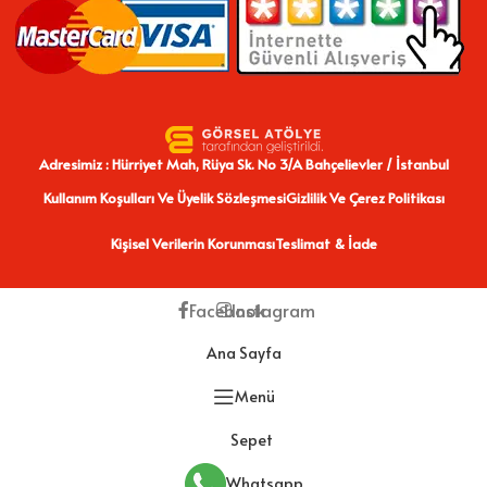
Adresimiz : Hürriyet Mah, Rüya Sk. No 3/A Bahçelievler / İstanbul
Kullanım Koşulları Ve Üyelik Sözleşmesi
Gizlilik Ve Çerez Politikası
Kişisel Verilerin Korunması
Teslimat & İade
Facebook
Instagram
Ana Sayfa
Menü
Sepet
Whatsapp