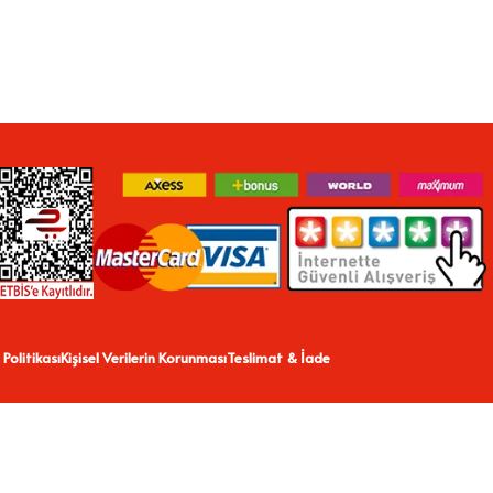
 Politikası
Kişisel Verilerin Korunması
Teslimat & İade