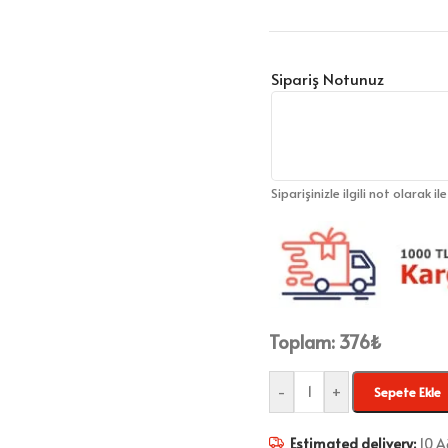
Sipariş Notunuz
Siparişinizle ilgili not olarak il
Toplam:
376
₺
-
+
Sepete Ekle
Estimated delivery:
10 A