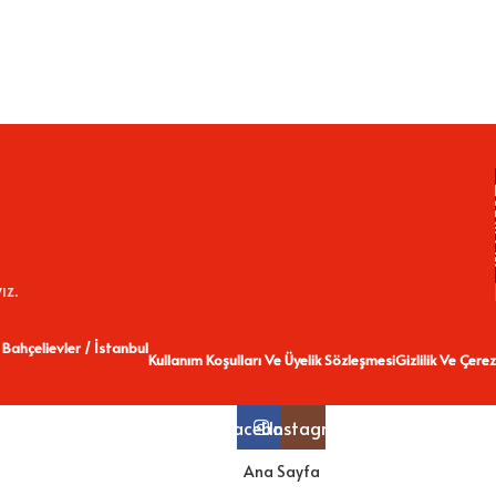
ız.
 Bahçelievler / İstanbul
Kullanım Koşulları Ve Üyelik Sözleşmesi
Gizlilik Ve Çerez
Facebook
Instagram
Ana Sayfa