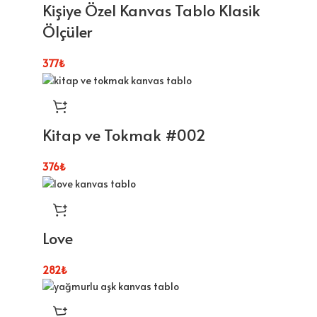
Kişiye Özel Kanvas Tablo Klasik
Ölçüler
377
₺
Kitap ve Tokmak #002
376
₺
Love
282
₺