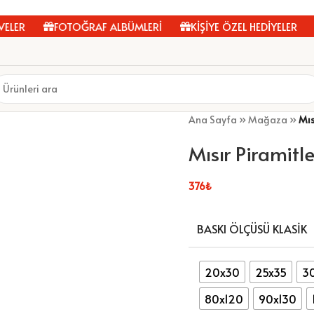
R
FOTOĞRAF ALBÜMLERİ
KİŞİYE ÖZEL HEDİYELER
K
Ana Sayfa
»
Mağaza
»
Mıs
Mısır Piramitle
376
₺
BASKI ÖLÇÜSÜ KLASIK
20x30
25x35
3
80x120
90x130