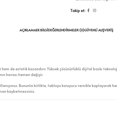
Takip et:
AÇIKLAMA
EK BILGI
DEĞERLENDIRMELER (0)
GÜVENLI ALIŞVERIŞ
hem de estetik kazandırır. Yüksek çözünürlüklü dijital baskı teknoloji
amın havası hemen değişir.
ullanıyoruz. Bununla birlikte, tabloyu koruyucu vernikle kaplayarak h
aman kaybetmezsiniz.