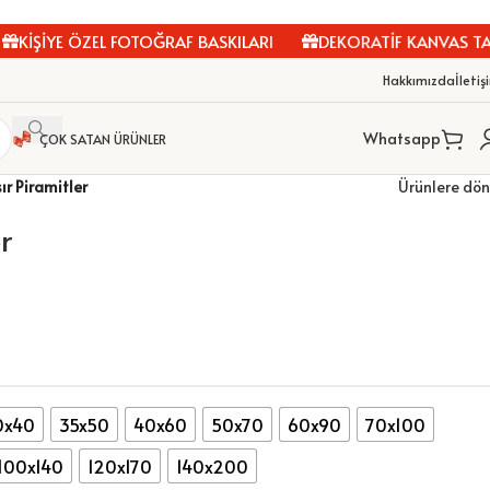
İŞİYE ÖZEL FOTOĞRAF BASKILARI
DEKORATİF KANVAS TABL
Hakkımızda
İletiş
Whatsapp
ÇOK SATAN ÜRÜNLER
ır Piramitler
Ürünlere dön
r
0x40
35x50
40x60
50x70
60x90
70x100
100x140
120x170
140x200