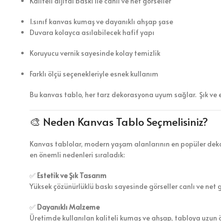
Kaliteli dijital baskı ile canlı ve net görseller
1.sınıf kanvas kumaş ve dayanıklı ahşap şase
Duvara kolayca asılabilecek hafif yapı
Koruyucu vernik sayesinde kolay temizlik
Farklı ölçü seçenekleriyle esnek kullanım
Bu kanvas tablo, her tarz dekorasyona uyum sağlar. Şık ve 
🎨 Neden Kanvas Tablo Seçmelisiniz?
Kanvas tablolar, modern yaşam alanlarının en popüler dekor
en önemli nedenleri sıraladık:
✅
Estetik ve Şık Tasarım
Yüksek çözünürlüklü baskı sayesinde görseller canlı ve net 
✅
Dayanıklı Malzeme
Üretimde kullanılan kaliteli kumaş ve ahşap, tabloya uzun 