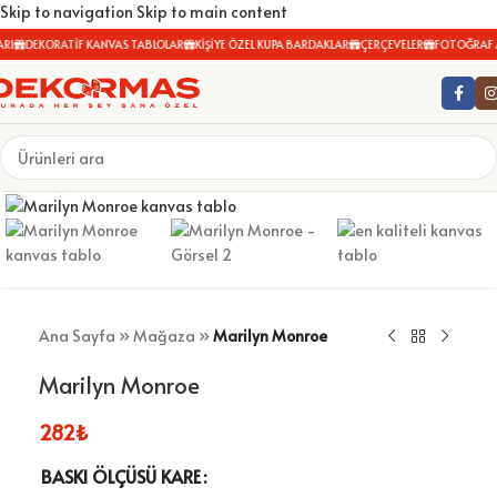
Skip to navigation
Skip to main content
RI
DEKORATİF KANVAS TABLOLAR
KİŞİYE ÖZEL KUPA BARDAKLAR
ÇERÇEVELER
FOTOĞRAF A
Büyütmek için tıklayın
Ana Sayfa
»
Mağaza
»
Marilyn Monroe
Marilyn Monroe
282
₺
BASKI ÖLÇÜSÜ KARE