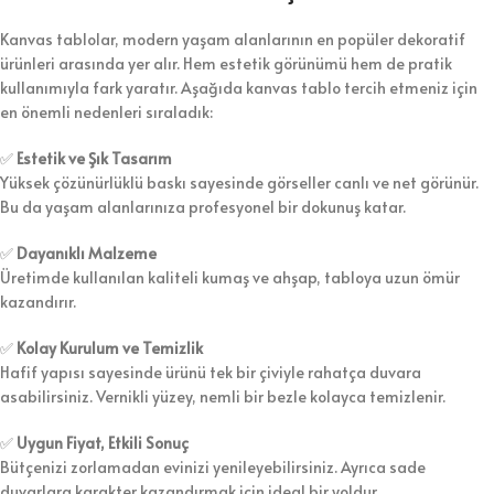
Kanvas tablolar, modern yaşam alanlarının en popüler dekoratif
ürünleri arasında yer alır. Hem estetik görünümü hem de pratik
kullanımıyla fark yaratır. Aşağıda kanvas tablo tercih etmeniz için
en önemli nedenleri sıraladık:
✅
Estetik ve Şık Tasarım
Yüksek çözünürlüklü baskı sayesinde görseller canlı ve net görünür.
Bu da yaşam alanlarınıza profesyonel bir dokunuş katar.
✅
Dayanıklı Malzeme
Üretimde kullanılan kaliteli kumaş ve ahşap, tabloya uzun ömür
kazandırır.
✅
Kolay Kurulum ve Temizlik
Hafif yapısı sayesinde ürünü tek bir çiviyle rahatça duvara
asabilirsiniz. Vernikli yüzey, nemli bir bezle kolayca temizlenir.
✅
Uygun Fiyat, Etkili Sonuç
Bütçenizi zorlamadan evinizi yenileyebilirsiniz. Ayrıca sade
duvarlara karakter kazandırmak için ideal bir yoldur.