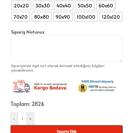
20x20
30x30
40x40
50x50
60x60
70x70
80x80
90x90
100x100
120x120
Sipariş Notunuz
Siparişinizle ilgili not olarak iletmek istediğiniz bilgileri
yazabilirsiniz.
Toplam:
282
₺
-
+
Sepete Ekle