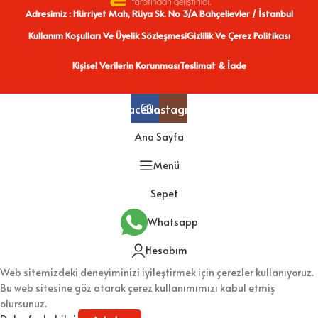
Adresimiz : Hürriyet Mah, Rüya Sk. No 3/A Bahçelievler / İstanbul
Kullanım Koşulları Ve Üyelik Sözleşmesi
Gizlilik Ve Çerez Politikası
Kişisel Verilerin Korunması
Teslimat & İade
Facebook
Instagram
Ana Sayfa
Menü
Sepet
Whatsapp
Hesabım
Web sitemizdeki deneyiminizi iyileştirmek için çerezler kullanıyoruz.
Bu web sitesine göz atarak çerez kullanımımızı kabul etmiş
olursunuz.