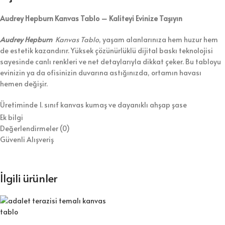
Audrey Hepburn Kanvas Tablo – Kaliteyi Evinize Taşıyın
Audrey Hepburn
Kanvas Tablo
, yaşam alanlarınıza hem huzur hem
de estetik kazandırır. Yüksek çözünürlüklü dijital baskı teknolojisi
sayesinde canlı renkleri ve net detaylarıyla dikkat çeker. Bu tabloyu
evinizin ya da ofisinizin duvarına astığınızda, ortamın havası
hemen değişir.
Üretiminde 1. sınıf kanvas kumaş ve dayanıklı ahşap şase
kullanıyoruz. Bununla birlikte, tabloyu koruyucu vernikle kaplayarak
Ek bilgi
hem temizlik kolaylığı hem de uzun ömür sağlıyoruz. Ürünü duvara
Değerlendirmeler (0)
asılmaya hazır şekilde gönderiyoruz, böylece kurulumla zaman
Güvenli Alışveriş
kaybetmezsiniz.
⭐ Tablo Ürün Özellikleri:
İlgili ürünler
Kaliteli dijital baskı ile canlı ve net görseller
1.sınıf kanvas kumaş ve dayanıklı ahşap şase