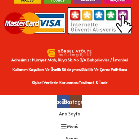
Adresimiz : Hürriyet Mah, Rüya Sk. No 3/A Bahçelievler / İstanbul
Kullanım Koşulları Ve Üyelik Sözleşmesi
Gizlilik Ve Çerez Politikası
Kişisel Verilerin Korunması
Teslimat & İade
Facebook
Instagram
Ana Sayfa
Menü
Sepet