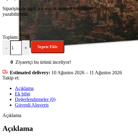
Siparişinizle ilgili not olarak iletmek istediğiniz bilgileri
yazabilirsiniz.
Toplam:
376
₺
Sepete Ekle
-
+
0
Ziyaretçi bu ürünü inceliyor!
Estimated delivery:
10 Ağustos 2026 – 11 Ağustos 2026
Takip et:
Açıklama
Ek bilgi
Değerlendirmeler (0)
Güvenli Alışveriş
Açıklama
Açıklama