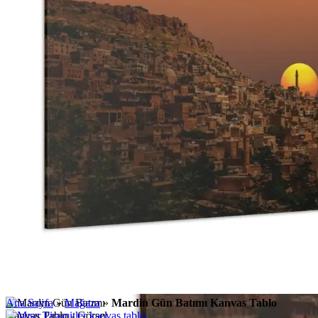
Ana Sayfa
»
Mağaza
»
Mardin Gün Batımı Kanvas Tablo