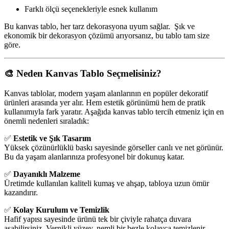
Farklı ölçü seçenekleriyle esnek kullanım
Bu kanvas tablo, her tarz dekorasyona uyum sağlar. Şık ve
ekonomik bir dekorasyon çözümü arıyorsanız, bu tablo tam size
göre.
🎨 Neden Kanvas Tablo Seçmelisiniz?
Kanvas tablolar, modern yaşam alanlarının en popüler dekoratif
ürünleri arasında yer alır. Hem estetik görünümü hem de pratik
kullanımıyla fark yaratır. Aşağıda kanvas tablo tercih etmeniz için en
önemli nedenleri sıraladık:
✅
Estetik ve Şık Tasarım
Yüksek çözünürlüklü baskı sayesinde görseller canlı ve net görünür.
Bu da yaşam alanlarınıza profesyonel bir dokunuş katar.
✅
Dayanıklı Malzeme
Üretimde kullanılan kaliteli kumaş ve ahşap, tabloya uzun ömür
kazandırır.
✅
Kolay Kurulum ve Temizlik
Hafif yapısı sayesinde ürünü tek bir çiviyle rahatça duvara
asabilirsiniz. Vernikli yüzey, nemli bir bezle kolayca temizlenir.