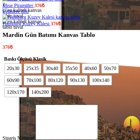
Mısır Piramitler
376
₺
Ürünlere dön
Hamburg Kuzey Kalesi
376
₺
Mardin Gün Batımı Kanvas Tablo
376
₺
Baskı Ölçüsü Klasik
20x30
25x35
30x40
35x50
40x60
50x70
60x90
70x100
80x120
90x130
100x140
120x170
140x200
Sipariş Notunuz