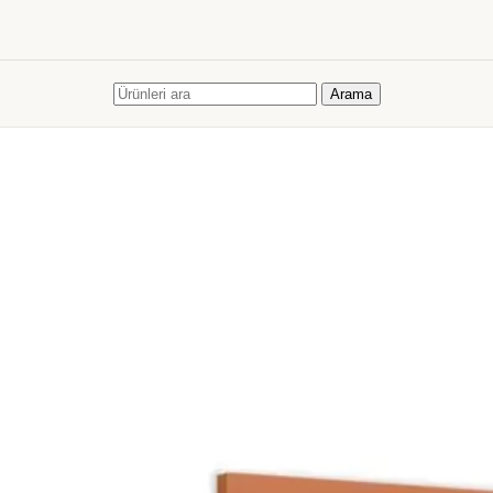
Skip to navigation
Skip to main content
KİŞİYE ÖZEL HEDİYELER
KİŞİYE ÖZEL FOTOĞRAF BASKILARI
DEKORATİF KANVAS
TABLOLAR
KİŞİYE ÖZEL KUPA BARDAKLAR
ÇERÇEVELER
FOTOĞRAF ALBÜMLERİ
KİŞİYE ÖZEL HEDİYELER
KİŞİYE ÖZEL FOTOĞRAF BASKILARI
DEKORATİF KANVAS
Arama
TABLOLAR
KİŞİYE ÖZEL KUPA BARDAKLAR
ÇERÇEVELER
FOTOĞRAF ALBÜMLERİ