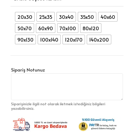
20x30
25x35
30x40
35x50
40x60
50x70
60x90
70x100
80x120
90x130
100x140
120x170
140x200
Sipariş Notunuz
Siparişinizle ilgili not olarak iletmek istediğiniz bilgileri
yazabilirsiniz.