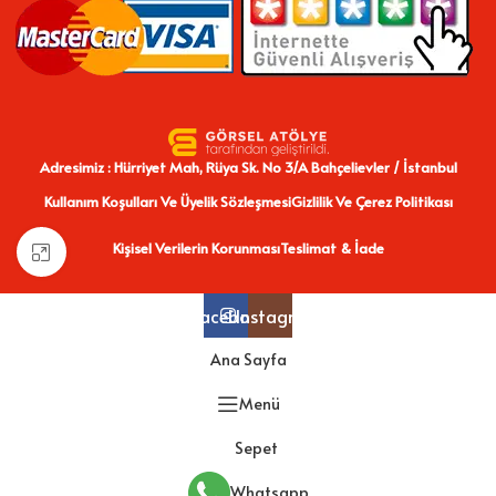
Adresimiz : Hürriyet Mah, Rüya Sk. No 3/A Bahçelievler / İstanbul
Kullanım Koşulları Ve Üyelik Sözleşmesi
Gizlilik Ve Çerez Politikası
Kişisel Verilerin Korunması
Teslimat & İade
Büyütmek için tıklayın
Facebook
Instagram
Ana Sayfa
Menü
Sepet
Whatsapp