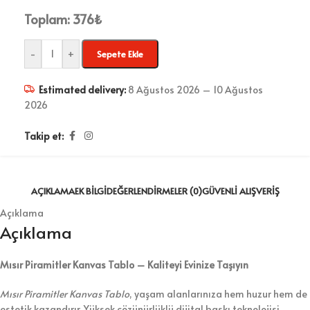
Toplam:
376
₺
-
+
Sepete Ekle
Estimated delivery:
8 Ağustos 2026 – 10 Ağustos
2026
Takip et:
AÇIKLAMA
EK BILGI
DEĞERLENDIRMELER (0)
GÜVENLI ALIŞVERIŞ
Açıklama
Açıklama
Mısır Piramitler Kanvas Tablo – Kaliteyi Evinize Taşıyın
Mısır Piramitler Kanvas Tablo
, yaşam alanlarınıza hem huzur hem de
estetik kazandırır. Yüksek çözünürlüklü dijital baskı teknolojisi