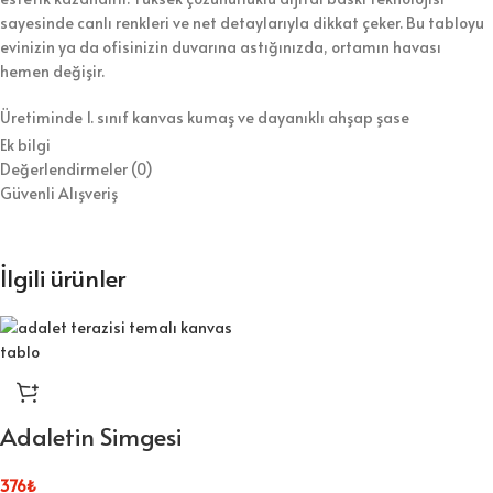
sayesinde canlı renkleri ve net detaylarıyla dikkat çeker. Bu tabloyu
evinizin ya da ofisinizin duvarına astığınızda, ortamın havası
hemen değişir.
Üretiminde 1. sınıf kanvas kumaş ve dayanıklı ahşap şase
kullanıyoruz. Bununla birlikte, tabloyu koruyucu vernikle kaplayarak
Ek bilgi
hem temizlik kolaylığı hem de uzun ömür sağlıyoruz. Ürünü duvara
Değerlendirmeler (0)
asılmaya hazır şekilde gönderiyoruz, böylece kurulumla zaman
Güvenli Alışveriş
kaybetmezsiniz.
⭐ Tablo Ürün Özellikleri:
İlgili ürünler
Kaliteli dijital baskı ile canlı ve net görseller
1.sınıf kanvas kumaş ve dayanıklı ahşap şase
Duvara kolayca asılabilecek hafif yapı
Adaletin Simgesi
Koruyucu vernik sayesinde kolay temizlik
376
₺
Farklı ölçü seçenekleriyle esnek kullanım