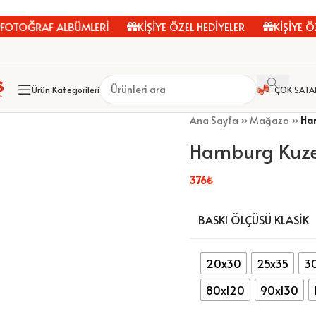
OĞRAF ALBÜMLERİ
KİŞİYE ÖZEL HEDİYELER
KİŞİYE ÖZEL
Ürün Kategorileri
ÇOK SATA
Ana Sayfa
»
Mağaza
»
Ham
Hamburg Kuze
376
₺
BASKI ÖLÇÜSÜ KLASIK
20x30
25x35
3
80x120
90x130