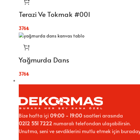
Terazi Ve Tokmak #001
376
₺
Yağmurda Dans
376
₺
Bize hafta içi
09:00 - 19:00
saatleri arasında
0212 551 7222
numaralı telefondan ulaşabilirsin.
Unutma, seni ve sevdiklerini mutlu etmek için buraday