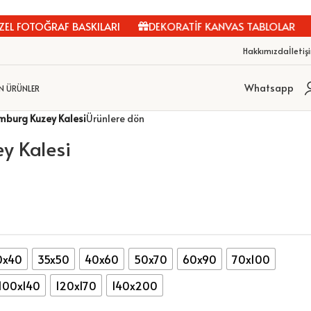
 FOTOĞRAF BASKILARI
DEKORATİF KANVAS TABLOLAR
K
Hakkımızda
İletiş
Whatsapp
N ÜRÜNLER
burg Kuzey Kalesi
Ürünlere dön
y Kalesi
0x40
35x50
40x60
50x70
60x90
70x100
100x140
120x170
140x200