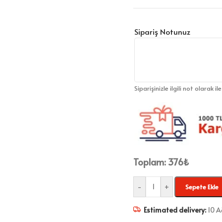
Sipariş Notunuz
Siparişinizle ilgili not olarak il
Toplam:
376
₺
-
+
Sepete Ekle
Estimated delivery:
10 A