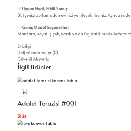
✅
Uygun Fiyat, Etkili Sonuç
Bütçenizi zorlamadan evinizi yenileyebilirsiniz. Ayrıca sade
✅
Geniş Model Seçenekleri
Manzara, soyut, çiçek, yazılı ya da figüratif modellerle tar
Ek bilgi
Değerlendirmeler (0)
Güvenli Alışveriş
İlgili ürünler
Adalet Terazisi #001
310
₺