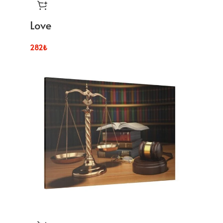
Love
282
₺