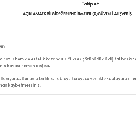
Takip et:
AÇIKLAMA
EK BILGI
DEĞERLENDIRMELER (0)
GÜVENLI ALIŞVERIŞ
yın
 huzur hem de estetik kazandırır. Yüksek çözünürlüklü dijital baskı te
amın havası hemen değişir.
ullanıyoruz. Bununla birlikte, tabloyu koruyucu vernikle kaplayarak h
aman kaybetmezsiniz.