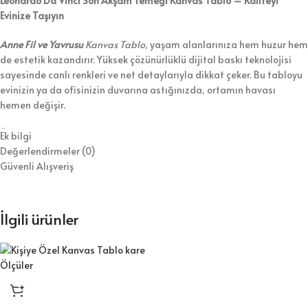
Leonardo Da Vinci Son Akşam Yemeği Kanvas Tablo – Kaliteyi
Evinize Taşıyın
Anne Fil ve Yavrusu
Kanvas Tablo
, yaşam alanlarınıza hem huzur hem
de estetik kazandırır. Yüksek çözünürlüklü dijital baskı teknolojisi
sayesinde canlı renkleri ve net detaylarıyla dikkat çeker. Bu tabloyu
evinizin ya da ofisinizin duvarına astığınızda, ortamın havası
hemen değişir.
Üretiminde 1. sınıf kanvas kumaş ve dayanıklı ahşap şase
Ek bilgi
kullanıyoruz. Bununla birlikte, tabloyu koruyucu vernikle kaplayarak
Değerlendirmeler (0)
hem temizlik kolaylığı hem de uzun ömür sağlıyoruz. Ürünü duvara
Güvenli Alışveriş
asılmaya hazır şekilde gönderiyoruz, böylece kurulumla zaman
kaybetmezsiniz.
İlgili ürünler
⭐ Tablo Ürün Özellikleri:
Kaliteli dijital baskı ile canlı ve net görseller
1.sınıf kanvas kumaş ve dayanıklı ahşap şase
Duvara kolayca asılabilecek hafif yapı