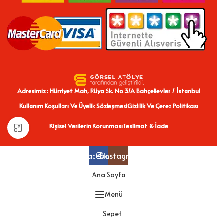
Adresimiz : Hürriyet Mah, Rüya Sk. No 3/A Bahçelievler / İstanbul
Kullanım Koşulları Ve Üyelik Sözleşmesi
Gizlilik Ve Çerez Politikası
Kişisel Verilerin Korunması
Teslimat & İade
Büyütmek için tıklayın
Facebook
Instagram
Ana Sayfa
Menü
Sepet