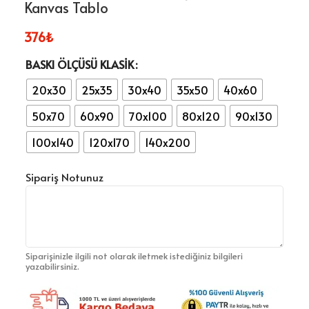
Kanvas Tablo
376
₺
BASKI ÖLÇÜSÜ KLASIK
20x30
25x35
30x40
35x50
40x60
50x70
60x90
70x100
80x120
90x130
100x140
120x170
140x200
Sipariş Notunuz
Siparişinizle ilgili not olarak iletmek istediğiniz bilgileri
yazabilirsiniz.