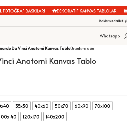
FOTOĞRAF BASKILARI
DEKORATİF KANVAS TABLOLAR
Kİ
Hakkımızda
İletiş
Whatsapp
nardo Da Vinci Anatomi Kanvas Tablo
Ürünlere dön
inci Anatomi Kanvas Tablo
0x40
35x50
40x60
50x70
60x90
70x100
100x140
120x170
140x200