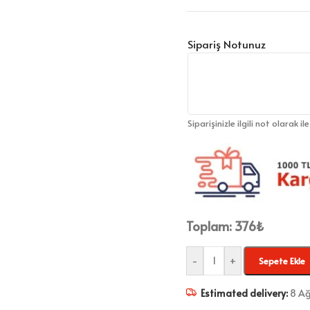
Sipariş Notunuz
Siparişinizle ilgili not olarak il
Toplam:
376
₺
-
+
Sepete Ekle
Estimated delivery:
8 Ağ