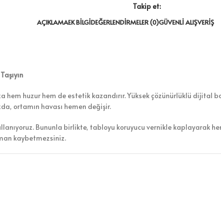
Takip et:
AÇIKLAMA
EK BILGI
DEĞERLENDIRMELER (0)
GÜVENLI ALIŞVERIŞ
 Taşıyın
a hem huzur hem de estetik kazandırır. Yüksek çözünürlüklü dijital bas
ızda, ortamın havası hemen değişir.
ullanıyoruz. Bununla birlikte, tabloyu koruyucu vernikle kaplayarak h
aman kaybetmezsiniz.