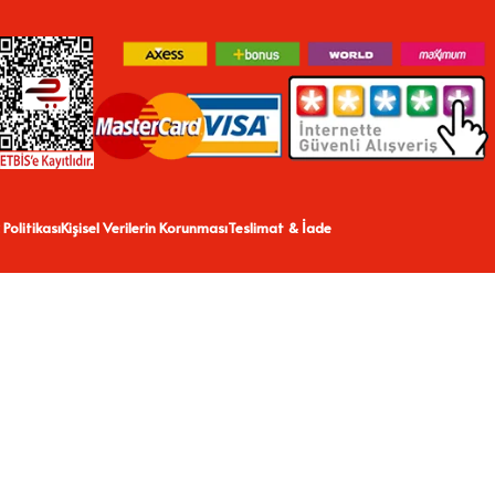
 Politikası
Kişisel Verilerin Korunması
Teslimat & İade