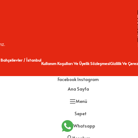
ız.
 Bahçelievler / İstanbul
Kullanım Koşulları Ve Üyelik Sözleşmesi
Gizlilik Ve Çerez
Facebook
Instagram
Ana Sayfa
Menü
Sepet
Whatsapp