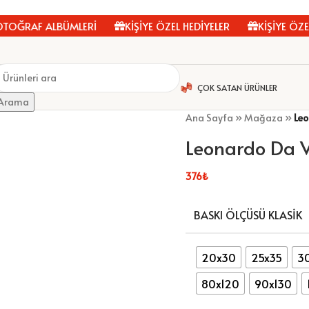
ĞRAF ALBÜMLERİ
KİŞİYE ÖZEL HEDİYELER
KİŞİYE ÖZEL 
ÇOK SATAN ÜRÜNLER
Arama
Ana Sayfa
»
Mağaza
»
Leo
Leonardo Da V
376
₺
BASKI ÖLÇÜSÜ KLASIK
20x30
25x35
3
80x120
90x130