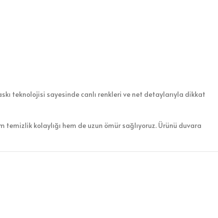
kı teknolojisi sayesinde canlı renkleri ve net detaylarıyla dikkat
em temizlik kolaylığı hem de uzun ömür sağlıyoruz. Ürünü duvara