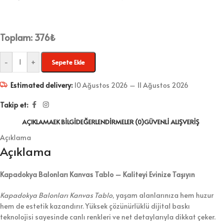
Toplam:
376
₺
-
+
Sepete Ekle
Estimated delivery:
10 Ağustos 2026 – 11 Ağustos 2026
Takip et:
AÇIKLAMA
EK BILGI
DEĞERLENDIRMELER (0)
GÜVENLI ALIŞVERIŞ
Açıklama
Açıklama
Kapadokya Balonları Kanvas Tablo – Kaliteyi Evinize Taşıyın
Kapadokya Balonları Kanvas Tablo
, yaşam alanlarınıza hem huzur
hem de estetik kazandırır. Yüksek çözünürlüklü dijital baskı
teknolojisi sayesinde canlı renkleri ve net detaylarıyla dikkat çeker.