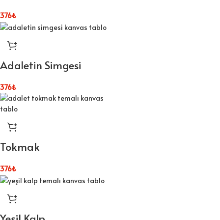
376
₺
Adaletin Simgesi
376
₺
Tokmak
376
₺
Yeşil Kalp