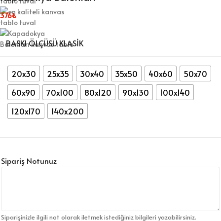
376
₺
BASKI ÖLÇÜSÜ KLASIK
20x30
25x35
30x40
35x50
40x60
50x70
60x90
70x100
80x120
90x130
100x140
120x170
140x200
Sipariş Notunuz
Siparişinizle ilgili not olarak iletmek istediğiniz bilgileri yazabilirsiniz.