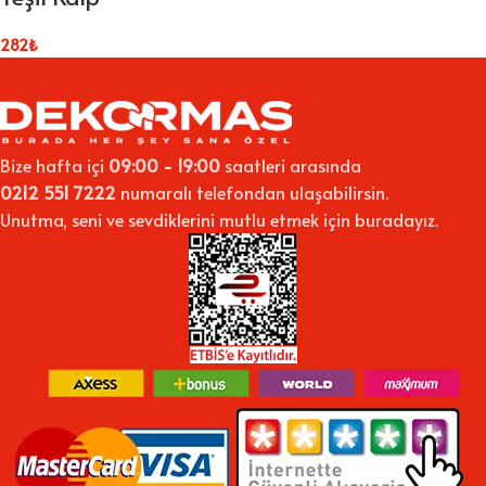
282
₺
Bize hafta içi
09:00 - 19:00
saatleri arasında
0212 551 7222
numaralı telefondan ulaşabilirsin.
Unutma, seni ve sevdiklerini mutlu etmek için buradayız.