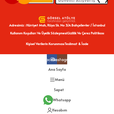
Adresimiz : Hürriyet Mah, Rüya Sk. No 3/A Bahçelievler / İstanbul
Kullanım Koşulları Ve Üyelik Sözleşmesi
Gizlilik Ve Çerez Politikası
Kişisel Verilerin Korunması
Teslimat & İade
Facebook
Instagram
Ana Sayfa
Menü
Sepet
Whatsapp
Hesabım