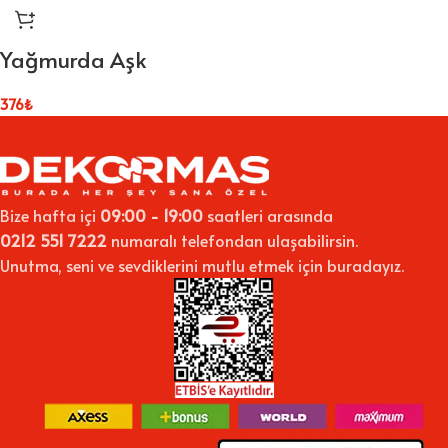
Yağmurda Aşk
376
₺
Bize hafta içi
09:00 - 19:00
saatleri arasında
0212 551 7222
numaralı telefondan ulaşabilirsin.
Unutma, seni ve sevdiklerini mutlu etmek için buradayız.