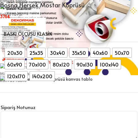
Bosna Hersek Mostar Köprüsü
376
₺
BASKI ÖLÇÜSÜ KLASIK
20x30
25x35
30x40
35x50
40x60
50x70
60x90
70x100
80x120
90x130
100x140
120x170
140x200
Sipariş Notunuz