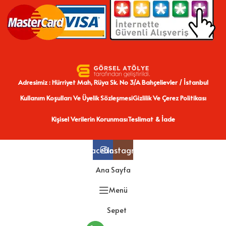
Adresimiz : Hürriyet Mah, Rüya Sk. No 3/A Bahçelievler / İstanbul
Kullanım Koşulları Ve Üyelik Sözleşmesi
Gizlilik Ve Çerez Politikası
Kişisel Verilerin Korunması
Teslimat & İade
Facebook
Instagram
Ana Sayfa
Menü
Sepet