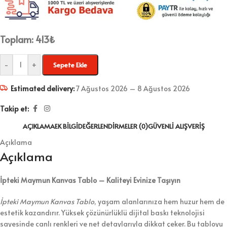
Toplam:
413
₺
-
+
Sepete Ekle
Estimated delivery:
7 Ağustos 2026 – 8 Ağustos 2026
Takip et:
AÇIKLAMA
EK BILGI
DEĞERLENDIRMELER (0)
GÜVENLI ALIŞVERIŞ
Açıklama
Açıklama
İpteki Maymun Kanvas Tablo – Kaliteyi Evinize Taşıyın
İpteki Maymun Kanvas Tablo
, yaşam alanlarınıza hem huzur hem de
estetik kazandırır. Yüksek çözünürlüklü dijital baskı teknolojisi
sayesinde canlı renkleri ve net detaylarıyla dikkat çeker. Bu tabloyu