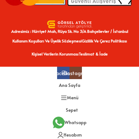
Adresimiz : Hürriyet Mah, Rüya Sk. No 3/A Bahçelievler / İstanbul
Kullanım Koşulları Ve Üyelik Sözleşmesi
Gizlilik Ve Çerez Politikası
Kişisel Verilerin Korunması
Teslimat & İade
Facebook
Instagram
Ana Sayfa
Menü
Sepet
Whatsapp
Hesabım