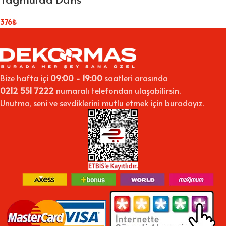
376
₺
Bize hafta içi
09:00 - 19:00
saatleri arasında
0212 551 7222
numaralı telefondan ulaşabilirsin.
Unutma, seni ve sevdiklerini mutlu etmek için buradayız.