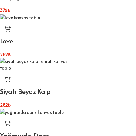
376
₺
Love
282
₺
Siyah Beyaz Kalp
282
₺
Yağmurda Dans