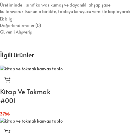
Üretiminde 1. sınıf kanvas kumaş ve dayanıklı ahşap şase
kullanıyoruz. Bununla birlikte, tabloyu koruyucu vernikle kaplayarak
hem temizlik kolaylığı hem de uzun ömür sağlıyoruz. Ürünü duvara
Ek bilgi
asılmaya hazır şekilde gönderiyoruz, böylece kurulumla zaman
Değerlendirmeler (0)
kaybetmezsiniz.
Güvenli Alışveriş
⭐ Tablo Ürün Özellikleri:
İlgili ürünler
Kaliteli dijital baskı ile canlı ve net görseller
1.sınıf kanvas kumaş ve dayanıklı ahşap şase
Duvara kolayca asılabilecek hafif yapı
Kitap Ve Tokmak
Koruyucu vernik sayesinde kolay temizlik
#001
Farklı ölçü seçenekleriyle esnek kullanım
376
₺
Bu kanvas tablo, her tarz dekorasyona uyum sağlar. Şık ve ekonomik
bir dekorasyon çözümü arıyorsanız, bu tablo tam size göre.