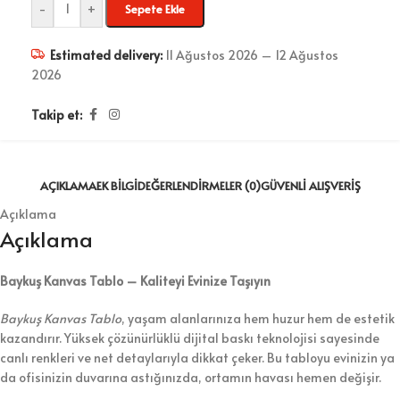
-
+
Sepete Ekle
Estimated delivery:
11 Ağustos 2026 – 12 Ağustos
2026
Takip et:
AÇIKLAMA
EK BILGI
DEĞERLENDIRMELER (0)
GÜVENLI ALIŞVERIŞ
Açıklama
Açıklama
Baykuş Kanvas Tablo – Kaliteyi Evinize Taşıyın
Baykuş Kanvas Tablo
, yaşam alanlarınıza hem huzur hem de estetik
kazandırır. Yüksek çözünürlüklü dijital baskı teknolojisi sayesinde
canlı renkleri ve net detaylarıyla dikkat çeker. Bu tabloyu evinizin ya
da ofisinizin duvarına astığınızda, ortamın havası hemen değişir.