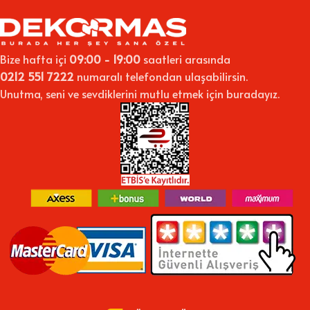
Bütçenizi zorlamadan evinizi yenileyebilirsiniz. Ayrıca sade
duvarlara karakter kazandırmak için ideal bir yoldur.
✅
Geniş Model Seçenekleri
Bize hafta içi
09:00 - 19:00
saatleri arasında
Manzara, soyut, çiçek, yazılı ya da figüratif modellerle tarzınıza
0212 551 7222
numaralı telefondan ulaşabilirsin.
uygun tabloyu kolayca bulabilirsiniz.
Unutma, seni ve sevdiklerini mutlu etmek için buradayız.