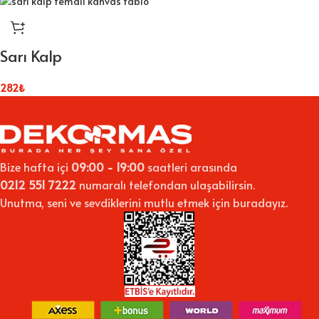
Sarı Kalp
282
₺
Bize hafta içi
09:00 - 19:00
saatleri arasında
0212 551 7222
numaralı telefondan ulaşabilirsin.
Unutma, seni ve sevdiklerini mutlu etmek için buradayız.