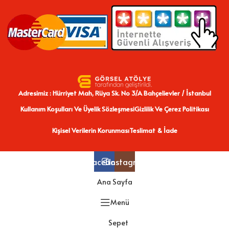
Adresimiz : Hürriyet Mah, Rüya Sk. No 3/A Bahçelievler / İstanbul
Kullanım Koşulları Ve Üyelik Sözleşmesi
Gizlilik Ve Çerez Politikası
Kişisel Verilerin Korunması
Teslimat & İade
Facebook
Instagram
Ana Sayfa
Menü
Sepet