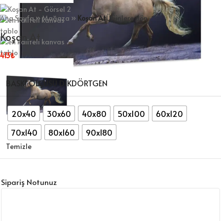
Ana Sayfa
»
Mağaza
»
Koşan At
Ürünlere dön
Koşan At
413
₺
BASKI ÖLÇÜSÜ DİKDÖRTGEN
20x40
30x60
40x80
50x100
60x120
70x140
80x160
90x180
Temizle
Sipariş Notunuz