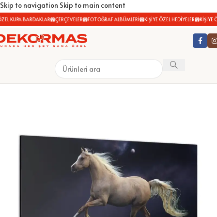
Skip to navigation
Skip to main content
ZEL KUPA BARDAKLAR
ÇERÇEVELER
FOTOĞRAF ALBÜMLERİ
KİŞİYE ÖZEL HEDİYELER
KİŞİYE Ö